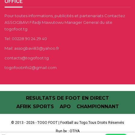
OFFICE
Pour toutes informations, publicités et partenariats Contactez
ASSOGBAVI Fifadji Mawutowu Manager General du site
togofoot.tg
Tel: 00228 90 24 29 40
Mail: assogbavi83@yahoo.fr
contacts@togofoot.tg
togofootinfo2@gmail.com
RESULTATS DE FOOT EN DIRECT
AFRIK SPORTS
APO
CHAMPIONNANT
© 2013 - 2026 - TOGO FOOT | Football au Togo.Tous Droits Réservés
Run by :
OTIYA