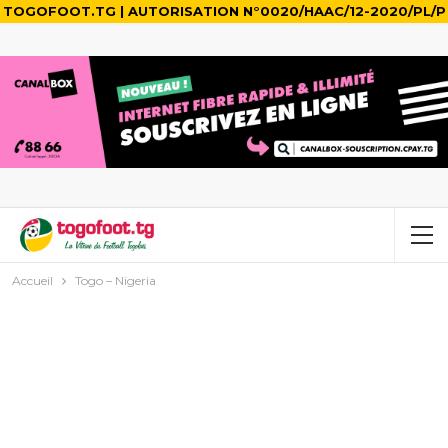
TOGOFOOT.TG | AUTORISATION N°0020/HAAC/12-2020/PL/P
Accueil
Togo – Nigeria