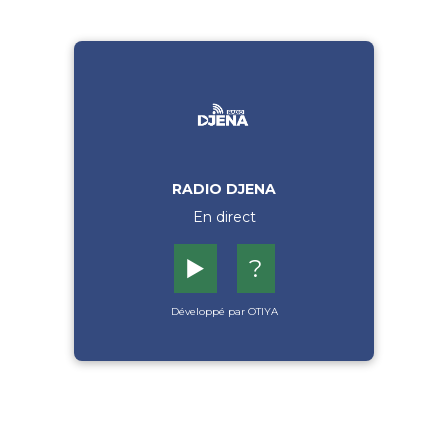
RADIO DJENA
En direct
▶️
?
Développé par OTIYA