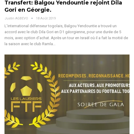
Transfert: Balgou Yendountie rejoint Dila
Gori en Géorgie.
Justin AGBEVO
18 Août 2019
L'international défenseur togolais, Balgou Yendountie a trouvé un
accord avec le club Dila Gori en D1 géorgienne, pour une durée de 5
mois, avec option d'achat. Après un tour en Israël où il a fait la moitié de
la saison avec le club Ramla…