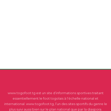
www.togofoot.tg est un site d’informations sportives traitant
essentiellement le foot togolais à l’échelle national et
international. www.togofoot.tg, l’un des sites sportifs du genre le
plus suivi aussi bien sur le plan national que par la diaspora.