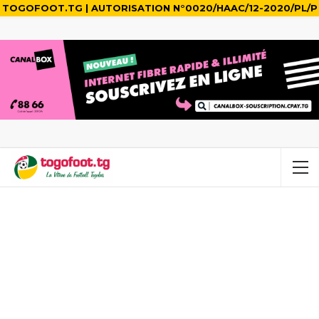
TOGOFOOT.TG | AUTORISATION N°0020/HAAC/12-2020/PL/P