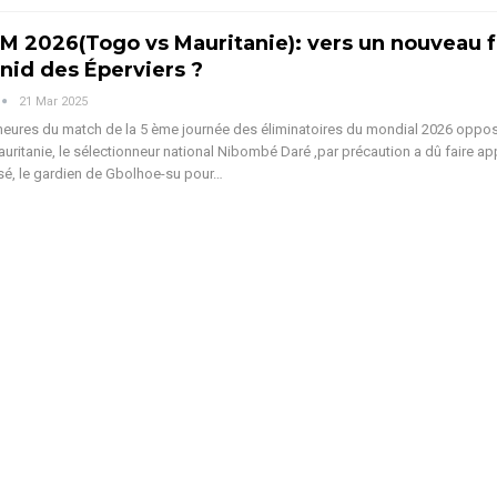
M 2026(Togo vs Mauritanie): vers un nouveau f
 nid des Éperviers ?
21 Mar 2025
eures du match de la 5 ème journée des éliminatoires du mondial 2026 oppos
auritanie, le sélectionneur national Nibombé Daré ,par précaution a dû faire ap
é, le gardien de Gbolhoe-su pour
…