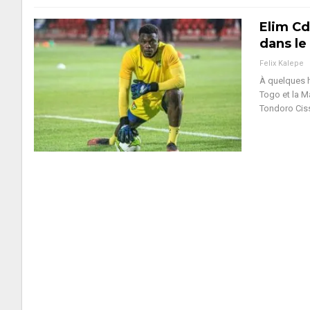
Elim Cd
dans le
Felix Kalepe
À quelques h
Togo et la M
Tondoro Ciss