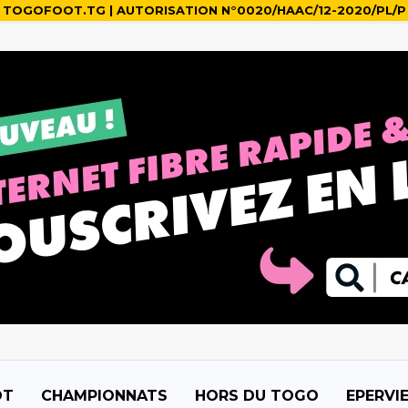
TOGOFOOT.TG | AUTORISATION N°0020/HAAC/12-2020/PL/P
OT
CHAMPIONNATS
HORS DU TOGO
EPERVI