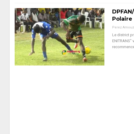
DPFAN/T
Polaire
Perez Amouz
Le district 
ENITRANS" ven
recommencé 