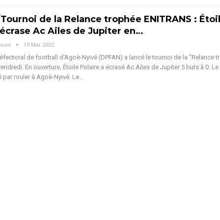
ournoi de la Relance trophée ENITRANS : Étoi
 écrase Ac Ailes de Jupiter en…
ouvi
19 Mar 2022
préfectoral de football d'Agoè-Nyivé (DPFAN) a lancé le tournoi de la "Relance 
dredi. En ouverture, Étoile Polaire a écrasé Ac Ailes de Jupiter 5 buts à 0. Le
par rouler à Agoè-Nyivé. Le…