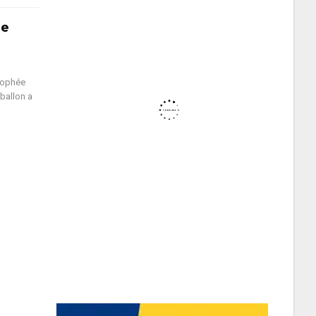
le
trophée
 ballon a