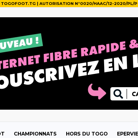
TOGOFOOT.TG | AUTORISATION N°0020/HAAC/12-2020/PL/P
OT
CHAMPIONNATS
HORS DU TOGO
EPERVI