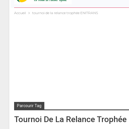
Accueil
tournoi de la relance trophée ENITRANS
Parcourir Tag
Tournoi De La Relance Trophé