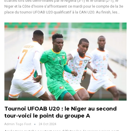
Ecartés lors des demi-finales par le Nigéria (3-1) et le Ghana (2-1), le
Niger et la Côte d’Ivoire s’affrontaient ce mardi pour le compte de la 3e
place du tournoi UFOAB U20 qualificatif à la CAN U20. Au finish, les
…
Tournoi UFOAB U20 : le Niger au second
tour-voici le point du groupe A
Admin Togo Foot
24 Oct 2024