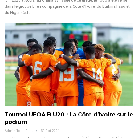
juin 2025 à Accra, au Ghana. À l’issue de ce tirage, le Togo a été versé
dans le groupe B, en compagnie de la Côte d’Ivoire, du Burkina Faso et
du Niger.
Cette
…
Tournoi UFOA B U20 : La Côte d’Ivoire sur le
podium
Admin Togo Foot
30 Oct 2024