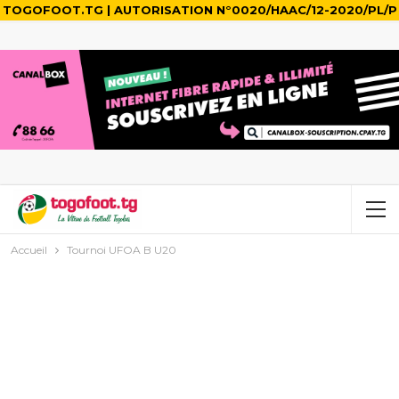
TOGOFOOT.TG | AUTORISATION N°0020/HAAC/12-2020/PL/P
Accueil
Tournoi UFOA B U20