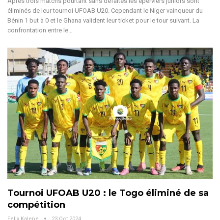
Après trois matchs pourtant sans défaites les éperviers juniors sont
éliminés de leur tournoi UFOAB U20. Cependant le Niger vainqueur du
Bénin 1 but à 0 et le Ghana valident leur ticket pour le tour suivant.
La
confrontation entre le
…
Tournoi UFOAB U20 : le Togo éliminé de sa
compétition
Felix Kalepe
23 Oct 2024