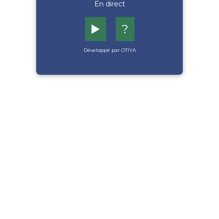
En direct
▶️
?
Développé par OTIYA