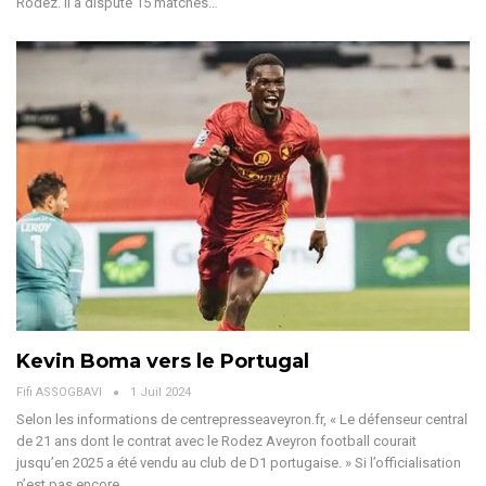
Rodez. Il a disputé 15 matches
…
Kevin Boma vers le Portugal
Fifi ASSOGBAVI
1 Juil 2024
Selon les informations de centrepresseaveyron.fr, « Le défenseur central
de 21 ans dont le contrat avec le Rodez Aveyron football courait
jusqu’en 2025 a été vendu au club de D1 portugaise. »
Si l’officialisation
n’est pas encore
…