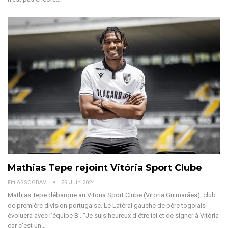
Mathias Tepe rejoint Vitória Sport Clube
Fifi ASSOGBAVI
29 Juin 2024
Mathias Tepe débarque au Vitoria Sport Clube (Vitoria Guimarães), club
de première division portugaise.
Le Latéral gauche de père togolais
évoluera avec l’équipe B
. "Je suis heureux d'être ici et de signer à Vitória
car c'est un
…