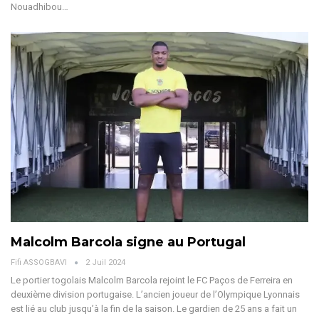
Nouadhibou
…
Malcolm Barcola signe au Portugal
Fifi ASSOGBAVI
2 Juil 2024
Le portier togolais Malcolm Barcola rejoint le FC Paços de Ferreira en
deuxième division portugaise.
L’ancien joueur de l’Olympique Lyonnais
est lié au club jusqu’à la fin de la saison.
Le gardien de 25 ans a fait un