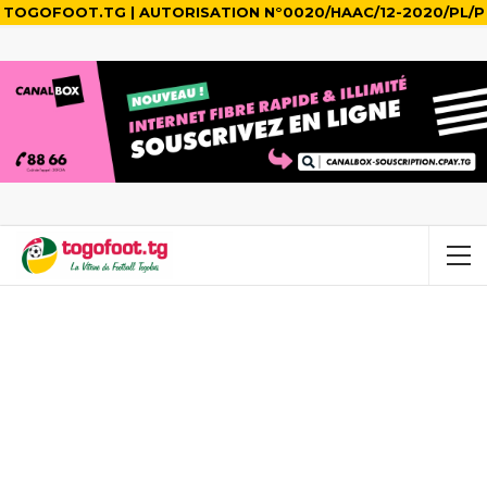
TOGOFOOT.TG | AUTORISATION N°0020/HAAC/12-2020/PL/P