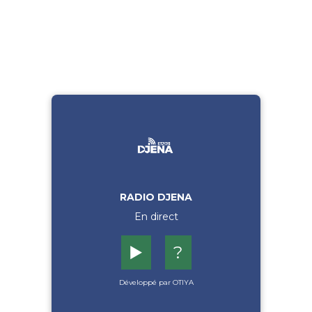
RADIO DJENA
En direct
▶️
?
Développé par OTIYA