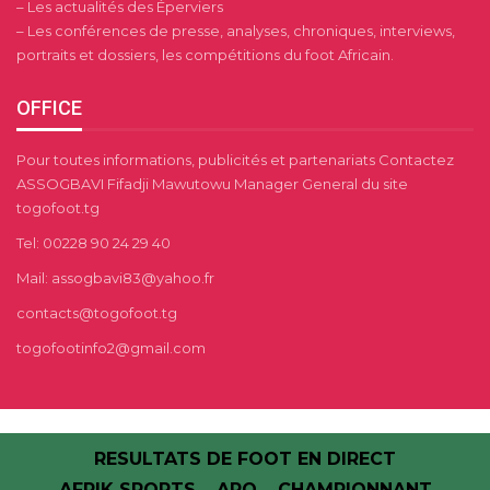
– Les actualités des Éperviers
– Les conférences de presse, analyses, chroniques, interviews,
portraits et dossiers, les compétitions du foot Africain.
OFFICE
Pour toutes informations, publicités et partenariats Contactez
ASSOGBAVI Fifadji Mawutowu Manager General du site
togofoot.tg
Tel: 00228 90 24 29 40
Mail: assogbavi83@yahoo.fr
contacts@togofoot.tg
togofootinfo2@gmail.com
RESULTATS DE FOOT EN DIRECT
AFRIK SPORTS
APO
CHAMPIONNANT