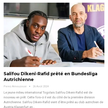
Salifou Dikeni-Rafid prêté en Bundesliga
Autrichienne
Perez Amouzouvi
26 Août 2024
Le jeune milieu international Togolais Salifou Dikeni-Rafid est de
nouveau en prêt. Cette fois-ci il est du côté de la première division
Autrichienne.
Salifou Dikeni-Rafid vient d’être prêté au club autrichien de
Austria Klagenfurt en
…