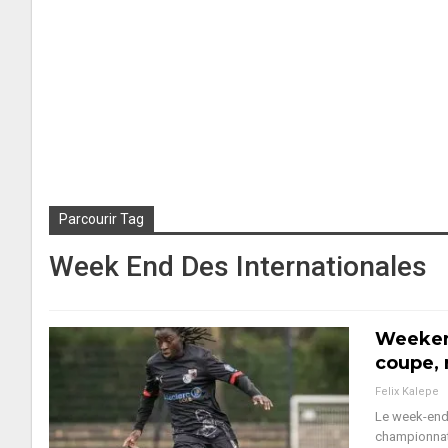
Parcourir Tag
Week End Des Internationales
Weekend
coupe, 
Felix Kalepe
Le week-end 
championnat