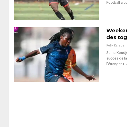
Football a c
Weekend
des tog
Felix Kalepe
Sama Koudjou
succès de la
l'étranger. 