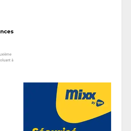
ances
euxième
oluant à