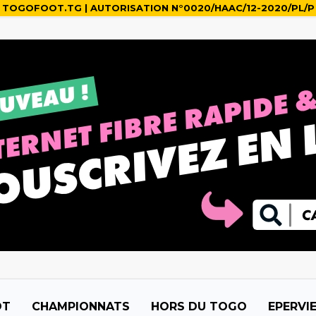
TOGOFOOT.TG | AUTORISATION N°0020/HAAC/12-2020/PL/P
OT
CHAMPIONNATS
HORS DU TOGO
EPERVI