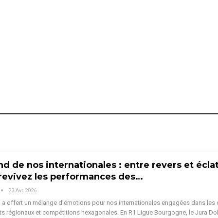
 de nos internationales : entre revers et écla
revivez les performances des…
23 Avr 2026
a offert un mélange d’émotions pour nos internationales engagées dans les 
s régionaux et compétitions hexagonales.
En R1 Ligue Bourgogne, le Jura Do