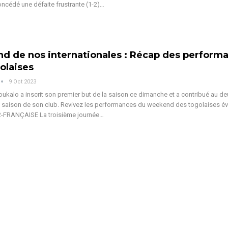
oncédé une défaite frustrante (1-2)
…
 de nos internationales : Récap des perform
olaises
9 Oct 2023
kalo a inscrit son premier but de la saison ce dimanche et a contribué au d
 saison de son club. Revivez les performances du weekend des togolaises év
D2-FRANÇAISE La troisième journée…