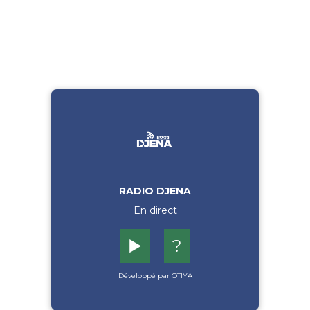
RADIO DJENA
En direct
▶️
?
Développé par OTIYA