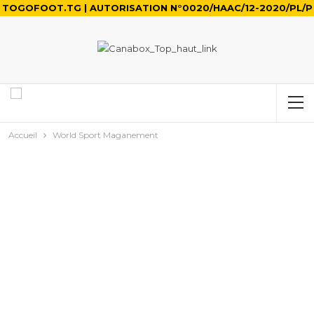
TOGOFOOT.TG | AUTORISATION N°0020/HAAC/12-2020/PL/P
Accueil
World Sport Maganement