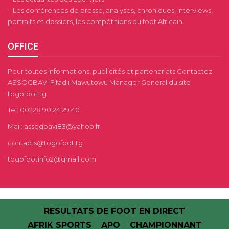
– Les conférences de presse, analyses, chroniques, interviews,
portraits et dossiers, les compétitions du foot Africain.
OFFICE
Pour toutes informations, publicités et partenariats Contactez
ASSOGBAVI Fifadji Mawutowu Manager General du site
togofoot.tg
Tel: 00228 90 24 29 40
Mail: assogbavi83@yahoo.fr
contacts@togofoot.tg
togofootinfo2@gmail.com
RESULTATS DE FOOT EN DIRECT
AFRIK SPORTS
APO
CHAMPIONNANT