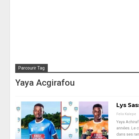
Parcourir Tag
Yaya Acgirafou
Lys Sas
Felix Kalepe
Yaya Achira
années. Le c
dans ses ra