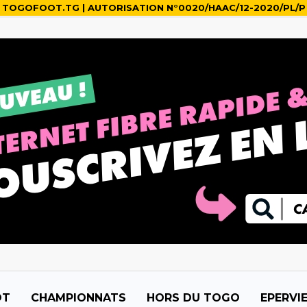
TOGOFOOT.TG | AUTORISATION N°0020/HAAC/12-2020/PL/P
OT
CHAMPIONNATS
HORS DU TOGO
EPERVI