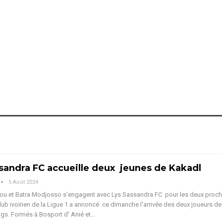
sandra FC accueille deux jeunes de Kakadl
5 Août 2024
fou et Batra Modjosso s'engagent avec Lys Sassandra FC pour les deux proc
lub ivoirien de la Ligue 1 a annoncé ce dimanche l'arrivée des deux joueurs d
ngs.
Formés à Bosport d' Anié et
…