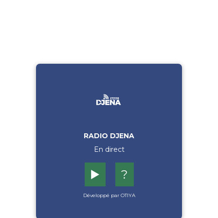
RADIO DJENA
En direct
▶️
?
Développé par OTIYA