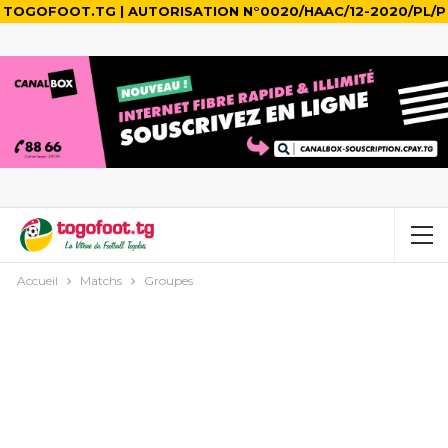
TOGOFOOT.TG | AUTORISATION N°0020/HAAC/12-2020/PL/P
Accueil
Matchs
Groupes