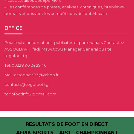
– Les actualités des Éperviers
– Les conférences de presse, analyses, chroniques, interviews,
portraits et dossiers, les compétitions du foot Africain.
OFFICE
Pour toutes informations, publicités et partenariats Contactez
ASSOGBAVI Fifadji Mawutowu Manager General du site
togofoot.tg
Tel: 00228 90 24 29 40
Mail: assogbavi83@yahoo.fr
contacts@togofoot.tg
togofootinfo2@gmail.com
RESULTATS DE FOOT EN DIRECT
AFRIK SPORTS
APO
CHAMPIONNANT