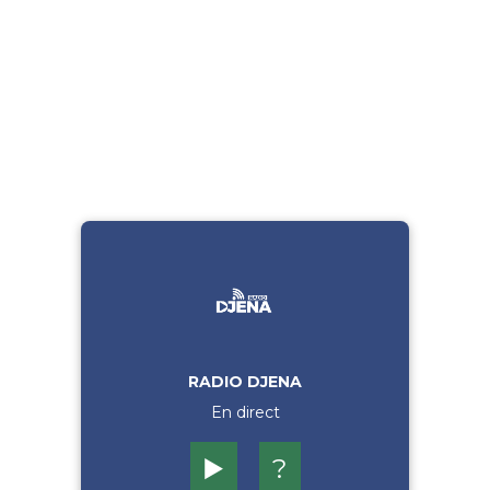
RADIO DJENA
En direct
▶️
?