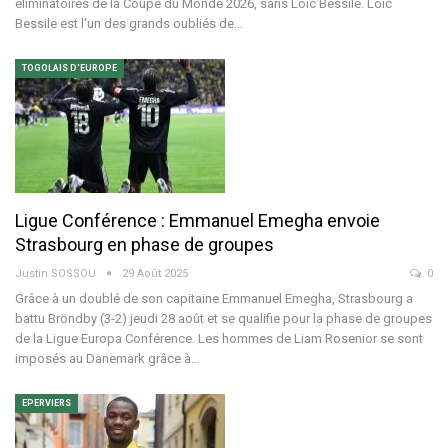
éliminatoires de la Coupe du Monde 2026, sans Loïc Bessile.
Loïc
Bessile est l'un des grands oubliés de
…
TOGOLAIS D'EUROPE
Ligue Conférence : Emmanuel Emegha envoie
Strasbourg en phase de groupes
Justin SOSSOU
29 Août 2025
0
Grâce à un doublé de son capitaine Emmanuel Emegha, Strasbourg a
battu Bröndby (3-2) jeudi 28 août et se qualifie pour la phase de groupes
de la Ligue Europa Conférence.
Les hommes de Liam Rosenior se sont
imposés au Danemark grâce à
…
EPERVIERS