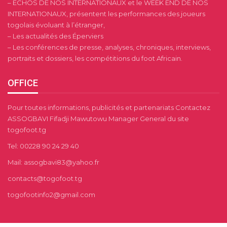
– ECHOS DE NOS INTERNATIONAUX et le WEEK END DE NOS
INTERNATIONAUX, présentent les performances des joueurs
togolais évoluant à l’étranger,
– Les actualités des Éperviers
– Les conférences de presse, analyses, chroniques, interviews,
portraits et dossiers, les compétitions du foot Africain.
OFFICE
Pour toutes informations, publicités et partenariats Contactez
ASSOGBAVI Fifadji Mawutowu Manager General du site
togofoot.tg
Tel: 00228 90 24 29 40
Mail: assogbavi83@yahoo.fr
contacts@togofoot.tg
togofootinfo2@gmail.com