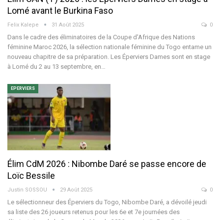
Lomé avant le Burkina Faso
Felix Kalepe
31 Août 2025
0
Dans le cadre des éliminatoires de la Coupe d'Afrique des Nations
féminine Maroc 2026, la sélection nationale féminine du Togo entame un
nouveau chapitre de sa préparation. Les Éperviers Dames sont en stage
à Lomé du 2 au 13 septembre, en
…
EPERVIERS
Élim CdM 2026 : Nibombe Daré se passe encore de
Loïc Bessile
Justin SOSSOU
29 Août 2025
0
Le sélectionneur des Éperviers du Togo, Nibombe Daré, a dévoilé jeudi
sa liste des 26 joueurs retenus pour les 6e et 7e journées des