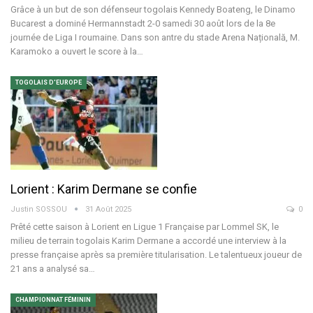
Grâce à un but de son défenseur togolais Kennedy Boateng, le Dinamo
Bucarest a dominé Hermannstadt 2-0 samedi 30 août lors de la 8e
journée de Liga I roumaine.
Dans son antre du stade Arena Națională, M.
Karamoko a ouvert le score à la
…
TOGOLAIS D'EUROPE
Lorient : Karim Dermane se confie
Justin SOSSOU
31 Août 2025
0
Prêté cette saison à Lorient en Ligue 1 Française par Lommel SK, le
milieu de terrain togolais Karim Dermane a accordé une interview à la
presse française après sa première titularisation.
Le talentueux joueur de
21 ans a analysé sa
…
CHAMPIONNAT FÉMININ