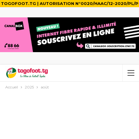
TOGOFOOT.TG | AUTORISATION N°0020/HAAC/12-2020/PL/P
Accueil
2025
août