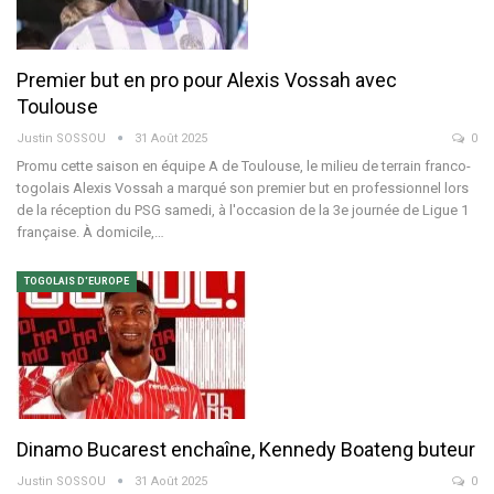
Premier but en pro pour Alexis Vossah avec
Toulouse
Justin SOSSOU
31 Août 2025
0
Promu cette saison en équipe A de Toulouse, le milieu de terrain franco-
togolais Alexis Vossah a marqué son premier but en professionnel lors
de la réception du PSG samedi, à l'occasion de la 3e journée de Ligue 1
française.
À domicile,
…
TOGOLAIS D'EUROPE
Dinamo Bucarest enchaîne, Kennedy Boateng buteur
Justin SOSSOU
31 Août 2025
0