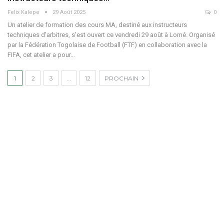
Felix Kalepe
29 Août 2025
0
Un atelier de formation des cours MA, destiné aux instructeurs
techniques d'arbitres, s'est ouvert ce vendredi 29 août à Lomé. Organisé
par la Fédération Togolaise de Football (FTF) en collaboration avec la
FIFA, cet atelier a pour
…
1
2
3
…
12
PROCHAIN