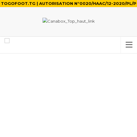
TOGOFOOT.TG | AUTORISATION N°0020/HAAC/12-2020/PL/P