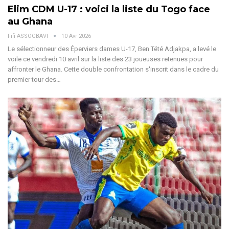
Elim CDM U-17 : voici la liste du Togo face
au Ghana
Fifi ASSOGBAVI
10 Avr 2026
Le sélectionneur des Éperviers dames U-17, Ben Tété Adjakpa, a levé le
voile ce vendredi 10 avril sur la liste des 23 joueuses retenues pour
affronter le Ghana. Cette double confrontation s'inscrit dans le cadre du
premier tour des
…