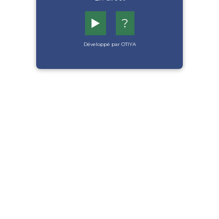
▶️
?
Développé par OTIYA