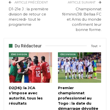
ARTICLE PRÉCÉDENT
ARTICLE SUIVANT
D1-21e J : la première
Championnat
division de retour ce
féminin/J8: Bellaa FC
mercredi- tout le
et Amis du monde
programme
confirment leur
bonne forme.
Du Rédacteur
Tout
2ÈME DIVISION
1ÈRE DIVISION
D2(J6): la JCA
Premier
s’impose avec
championnat
autorité, tous les
professionnel au
résultats
Togo : la date du
démarrage dévoilée