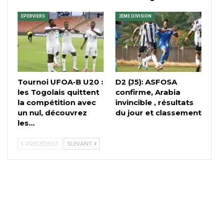
EPERVIERS
2ÈME DIVISION
Tournoi UFOA-B U20 :
D2 (J5): ASFOSA
les Togolais quittent
confirme, Arabia
la compétition avec
invincible , résultats
un nul, découvrez
du jour et classement
les…
PRÉCÉDENT
SUIVANT