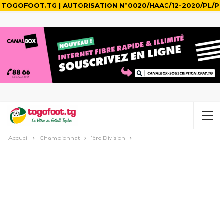
TOGOFOOT.TG | AUTORISATION N°0020/HAAC/12-2020/PL/P
Accueil
Championnat
1ère Division