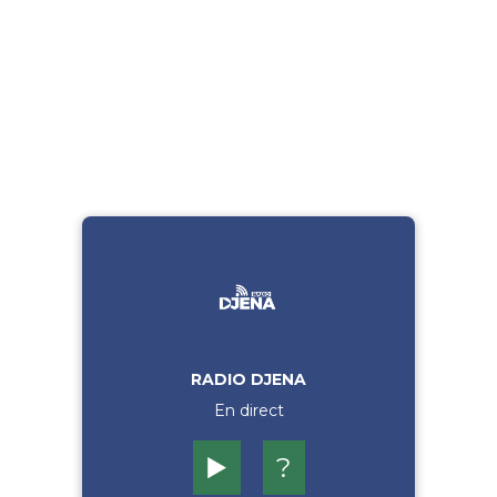
RADIO DJENA
En direct
▶️
?