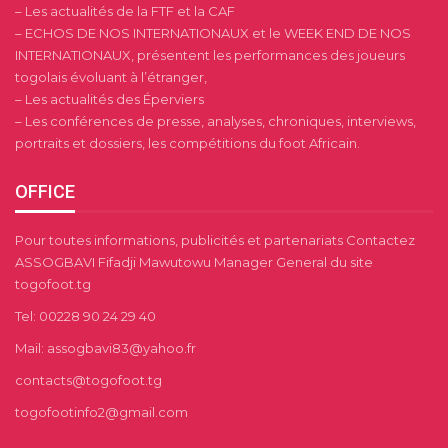
– Les actualités de la FTF et la CAF
– ECHOS DE NOS INTERNATIONAUX et le WEEK END DE NOS
INTERNATIONAUX, présentent les performances des joueurs
togolais évoluant à l’étranger,
– Les actualités des Éperviers
– Les conférences de presse, analyses, chroniques, interviews,
portraits et dossiers, les compétitions du foot Africain.
OFFICE
Pour toutes informations, publicités et partenariats Contactez
ASSOGBAVI Fifadji Mawutowu Manager General du site
togofoot.tg
Tel: 00228 90 24 29 40
Mail: assogbavi83@yahoo.fr
contacts@togofoot.tg
togofootinfo2@gmail.com