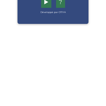
▶️
?
Développé par OTIYA