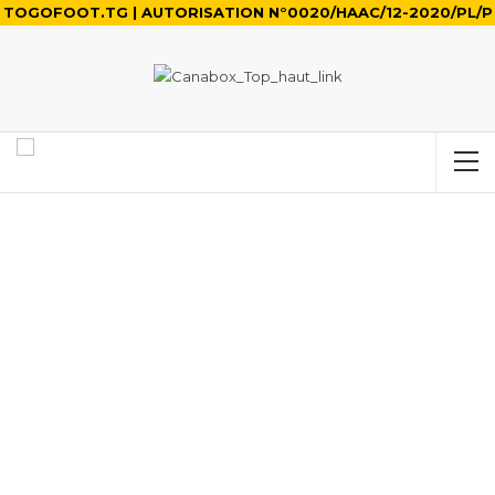
TOGOFOOT.TG | AUTORISATION N°0020/HAAC/12-2020/PL/P