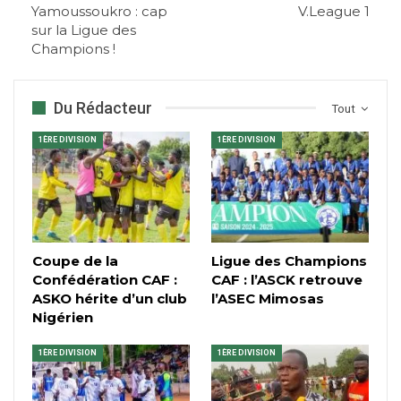
Yamoussoukro : cap
V.League 1
sur la Ligue des
Champions !
Du Rédacteur
Tout
1ÈRE DIVISION
1ÈRE DIVISION
Coupe de la
Ligue des Champions
Confédération CAF :
CAF : l’ASCK retrouve
ASKO hérite d’un club
l’ASEC Mimosas
Nigérien
1ÈRE DIVISION
1ÈRE DIVISION