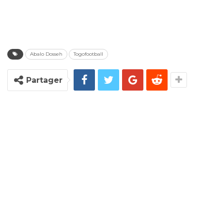
Abalo Dosseh
Togofootball
Partager