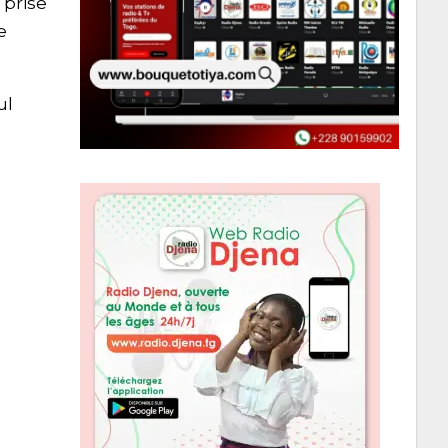
 prise
e
ul