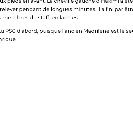
eux pieds en avant. La cheville gauche d’Hakimi a été
e relever pendant de longues minutes. Il a fini par êtr
s membres du staff, en larmes.
 Au PSG d’abord, puisque l’ancien Madrilène est le se
nrique.