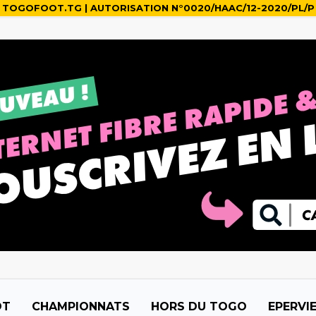
TOGOFOOT.TG | AUTORISATION N°0020/HAAC/12-2020/PL/P
OT
CHAMPIONNATS
HORS DU TOGO
EPERVI