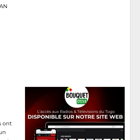
CAN
s ont
 un