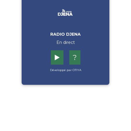
RADIO DJENA
En direct
▶️
?
Développé par OTIYA