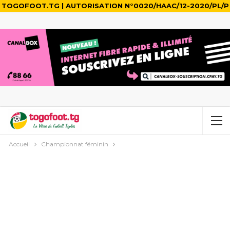
TOGOFOOT.TG | AUTORISATION N°0020/HAAC/12-2020/PL/P
Accueil
Championnat féminin