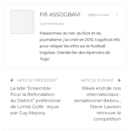
Fifi ASSOGBAVI
2884 Article
1
Commentaire
Passionnée du net, du foot et du
journalisme, j'ai créé en 2013, togofoot.info
pour relayer les infos sur le football
togolais. Grande fan des éperviers du
Togo
ARTICLE PRÉCÉDENT
ARTICLE SUIVANT
La liste “Ensemble
Week end de nos
Pour la Refondation
internationaux :
du District” préfectoral
sensationnel Bebou ,
de Lomé-Golfe reçue
Steve Lawson
par Guy Akpovy
retrouve la
compétition