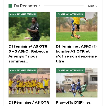
Du Rédacteur
Tout
CHAMPIONNAT FÉMININ
CHAMPIONNAT FÉMININ
D1 féminine/ AS OTR
D1 féminine : ASKO (f)
0 – 5 ASkO : Rebecca
humilie AS OTR et
Amenyo ” nous
s’offre son deuxième
sommes…
titre
CHAMPIONNAT FÉMININ
CHAMPIONNAT FÉMININ
D1 Féminine / AS OTR
Play-offs D1(F): les