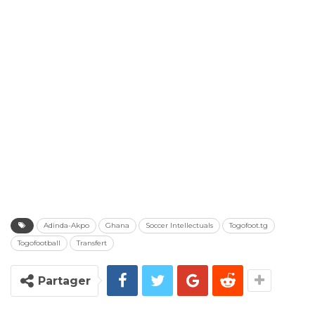
Adinda-Akpo
Ghana
Soccer Intellectuals
Togofoot.tg
Togofootball
Transfert
Partager