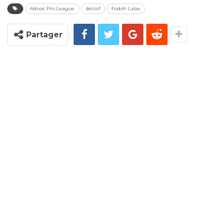
Adnoc Pro League
décisif
Fodoh Laba
Partager