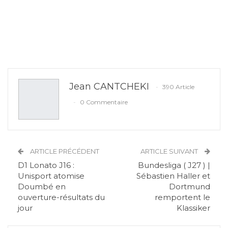
Jean CANTCHEKI
390 Article
0 Commentaire
ARTICLE PRÉCÉDENT
ARTICLE SUIVANT
D1 Lonato J16 :
Bundesliga ( J27 ) |
Unisport atomise
Sébastien Haller et
Doumbé en
Dortmund
ouverture-résultats du
remportent le
jour
Klassiker