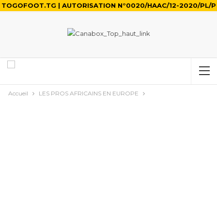
TOGOFOOT.TG | AUTORISATION N°0020/HAAC/12-2020/PL/P
Accueil
LES PROS AFRICAINS EN EUROPE