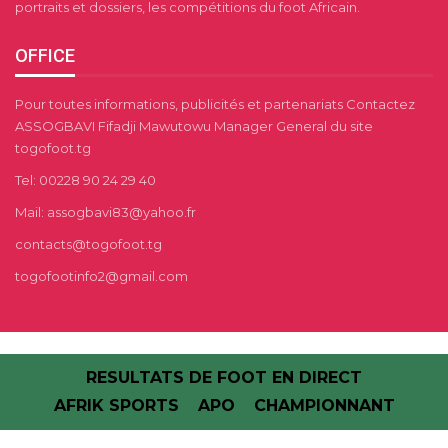
portraits et dossiers, les compétitions du foot Africain.
OFFICE
Pour toutes informations, publicités et partenariats Contactez
ASSOGBAVI Fifadji Mawutowu Manager General du site
togofoot.tg
Tel: 00228 90 24 29 40
Mail: assogbavi83@yahoo.fr
contacts@togofoot.tg
togofootinfo2@gmail.com
RESULTATS DE FOOT EN DIRECT
AFRIK SPORTS
APO
CHAMPIONNANT