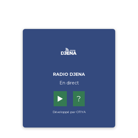
RADIO DJENA
En direct
▶️
?
Développé par OTIYA