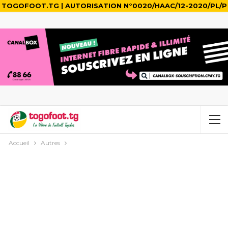
TOGOFOOT.TG | AUTORISATION N°0020/HAAC/12-2020/PL/P
Accueil
Autres