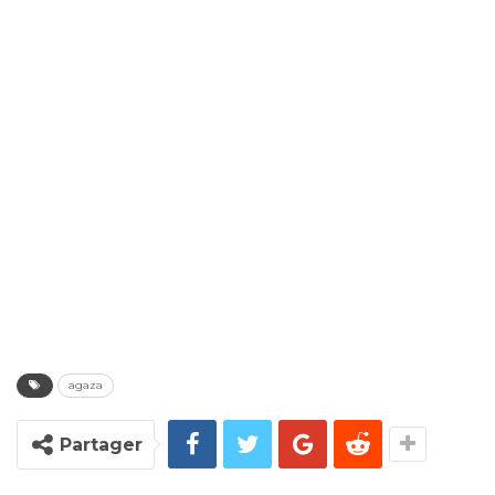
agaza
Partager