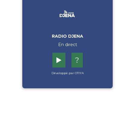
RADIO DJENA
En direct
▶️
?
Développé par OTIYA