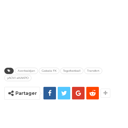
Azerbaïdjan
Gabala FK
Togofootball
Transfert
yAOVI aKAKPO
Partager