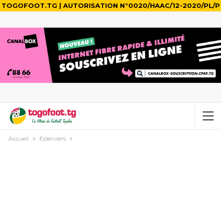
TOGOFOOT.TG | AUTORISATION N°0020/HAAC/12-2020/PL/P
Accueil
Eperviers