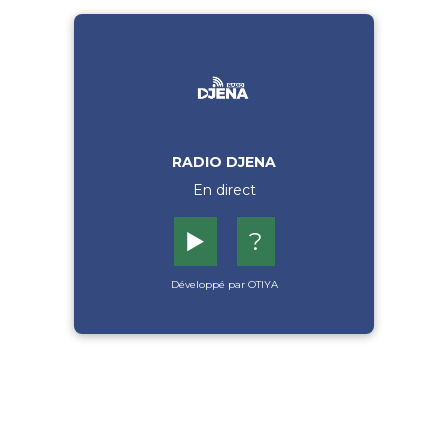
RADIO DJENA
En direct
▶️
?
Développé par OTIYA