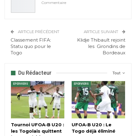
Commentaire
ARTICLE PRÉCÉDENT
ARTICLE SUIVANT
Classement FIFA:
Klidje Thibault rejoint
Statu quo pour le
les Girondins de
Togo
Bordeaux
Du Rédacteur
Tout
EPERVIERS
EPERVIERS
Tournoi UFOA-B U20 :
UFOA-B U20 : Le
les Togolais quittent
Togo déjà éliminé