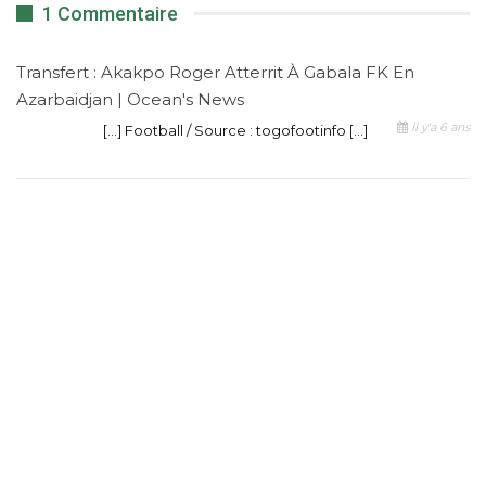
1 Commentaire
Transfert : Akakpo Roger Atterrit À Gabala FK En
Azarbaidjan | Ocean's News
Il y'a 6 ans
[…] Football / Source : togofootinfo […]