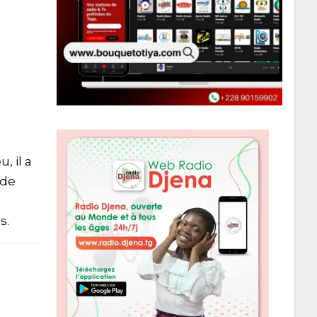
, il a
 de
s.