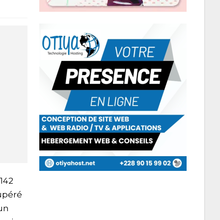
 142
cupéré
cun