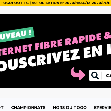
TOGOFOOT.TG | AUTORISATION N°0020/HAAC/12-2020/PL/P
OT
CHAMPIONNATS
HORS DU TOGO
EPERVI