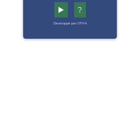
▶️
?
Développé par OTIYA