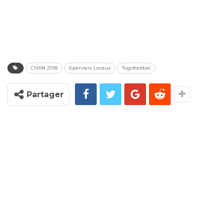
CHAN 2018
Eperviers Locaux
Togofootbal
Partager