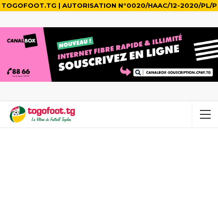
TOGOFOOT.TG | AUTORISATION N°0020/HAAC/12-2020/PL/P