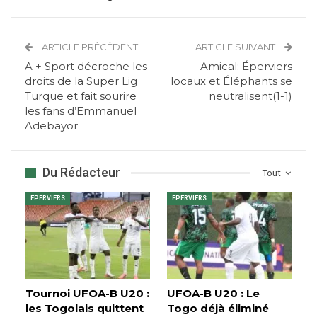
ARTICLE PRÉCÉDENT
ARTICLE SUIVANT
A + Sport décroche les
Amical: Éperviers
droits de la Super Lig
locaux et Éléphants se
Turque et fait sourire
neutralisent(1-1)
les fans d’Emmanuel
Adebayor
Du Rédacteur
Tout
EPERVIERS
EPERVIERS
Tournoi UFOA-B U20 :
UFOA-B U20 : Le
les Togolais quittent
Togo déjà éliminé