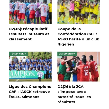
D2(J6): récapitulatif,
Coupe de la
résultats, buteurs et
Confédération CAF :
classement
ASKO hérite d’un club
Nigérien
1ÈRE DIVISION
2ÈME DIVISION
Ligue des Champions
D2(J6): la JCA
CAF : l’ASCK retrouve
s’impose avec
l’ASEC Mimosas
autorité, tous les
résultats