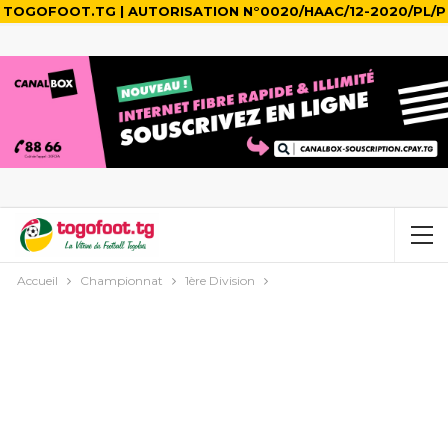
TOGOFOOT.TG | AUTORISATION N°0020/HAAC/12-2020/PL/P
Accueil
Championnat
1ère Division