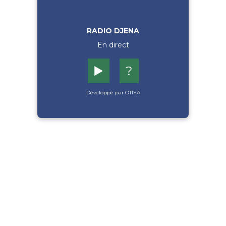
RADIO DJENA
En direct
▶️
?
Développé par OTIYA