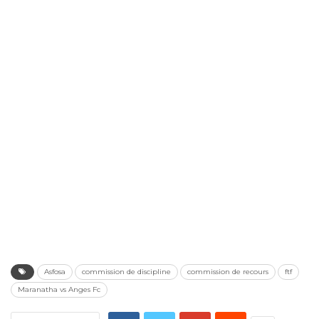
Asfosa
commission de discipline
commission de recours
ftf
Maranatha vs Anges Fc