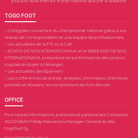
plus suivi aussi bien sur le plan national que par la diaspora.
TOGO FOOT
– L’intégrale couverture du championnat national grâce à son
réseau de correspondants et une équipe de professionnels,
– Les actualités de la FTF et la CAF
– ECHOS DE NOS INTERNATIONAUX et le WEEK END DE NOS
INTERNATIONAUX, présentent les performances des joueurs
togolais évoluant à l’étranger,
– Les actualités des Éperviers
– Les conférences de presse, analyses, chroniques, interviews,
portraits et dossiers, les compétitions du foot Africain.
OFFICE
Pour toutes informations, publicités et partenariats Contactez
ASSOGBAVI Fifadji Mawutowu Manager General du site
togofoot.tg
Tel: 00228 90 24 29 40