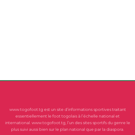
www.togofoot.tg est un site d’informations sportives traitant
essentiellement le foot togolais à l’échelle national et
international. www.togofoot.tg, l’un des sites sportifs du genre le
plus suivi aussi bien sur le plan national que par la diaspora.