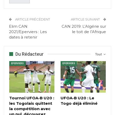
ARTICLE PRÉCÉDENT
ARTICLE SUIVANT
Elim CAN
CAN 2019: L’Algérie sur
2021/Eperviers : Les
le toit de l’Afrique
dates à retenir
Du Rédacteur
Tout
EPERVIERS
EPERVIERS
Tournoi UFOA-B U20 :
UFOA-B U20 : Le
les Togolais quittent
Togo déjà éliminé
la compétition avec
un nul, découvrez