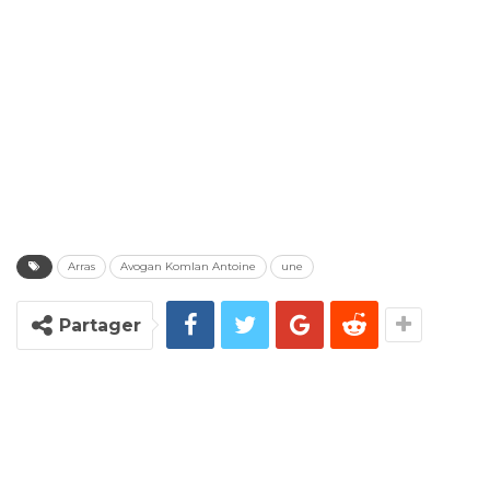
Arras
Avogan Komlan Antoine
une
Partager