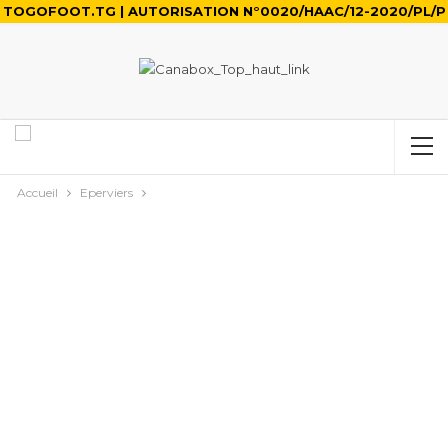
TOGOFOOT.TG | AUTORISATION N°0020/HAAC/12-2020/PL/P
Accueil
Eperviers