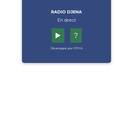
RADIO DJENA
En direct
▶️
?
Développé par OTIYA