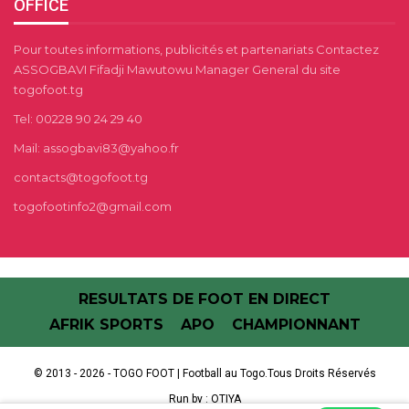
OFFICE
Pour toutes informations, publicités et partenariats Contactez
ASSOGBAVI Fifadji Mawutowu Manager General du site
togofoot.tg
Tel: 00228 90 24 29 40
Mail: assogbavi83@yahoo.fr
contacts@togofoot.tg
togofootinfo2@gmail.com
RESULTATS DE FOOT EN DIRECT
AFRIK SPORTS
APO
CHAMPIONNANT
© 2013 - 2026 - TOGO FOOT | Football au Togo.Tous Droits Réservés
Run by :
OTIYA