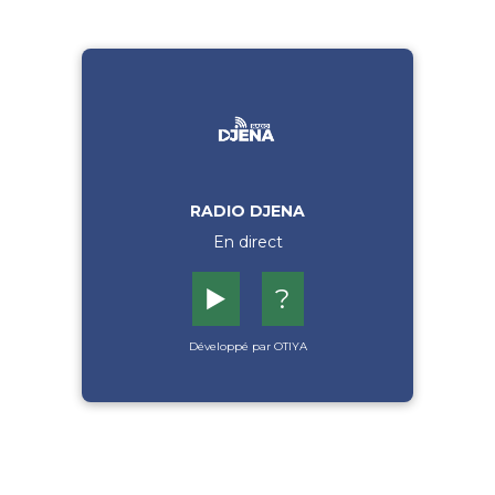
RADIO DJENA
En direct
▶️
?
Développé par OTIYA