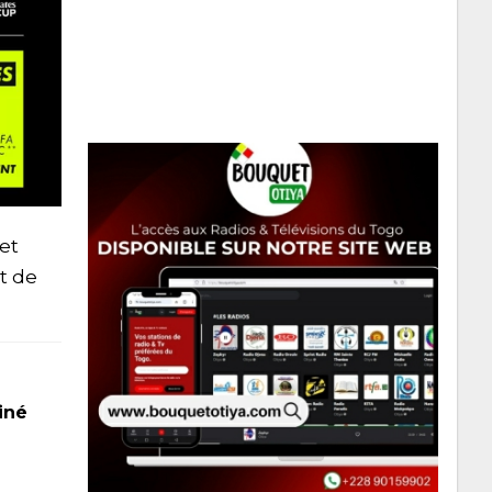
et
t de
iné