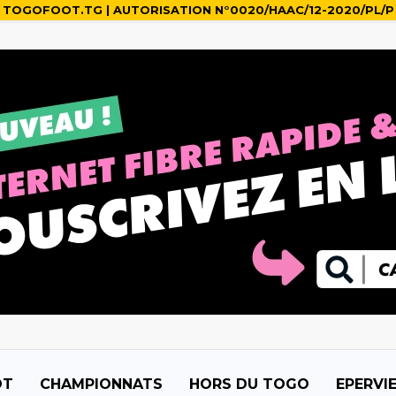
TOGOFOOT.TG | AUTORISATION N°0020/HAAC/12-2020/PL/P
OT
CHAMPIONNATS
HORS DU TOGO
EPERVI