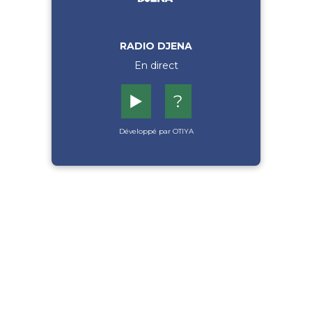
RADIO DJENA
En direct
▶️
?
Développé par OTIYA