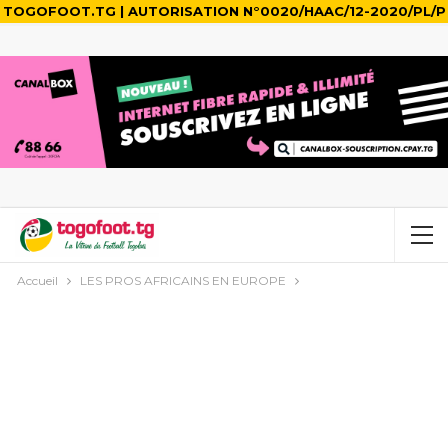
TOGOFOOT.TG | AUTORISATION N°0020/HAAC/12-2020/PL/P
Accueil
LES PROS AFRICAINS EN EUROPE