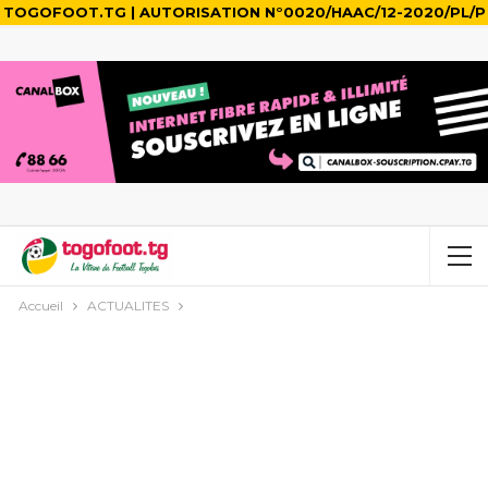
TOGOFOOT.TG | AUTORISATION N°0020/HAAC/12-2020/PL/P
Accueil
ACTUALITES