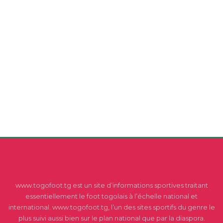
www.togofoot.tg est un site d’informations sportives traitant
essentiellement le foot togolais à l’échelle national et
international. www.togofoot.tg, l’un des sites sportifs du genre le
plus suivi aussi bien sur le plan national que par la diaspora.