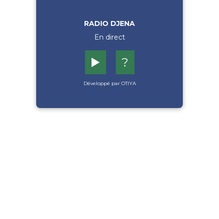
RADIO DJENA
En direct
▶️
?
Développé par OTIYA