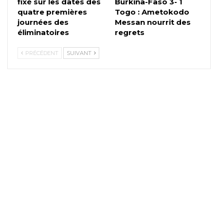
fixé sur les dates des
Burkina-Faso 3- 1
quatre premières
Togo : Ametokodo
journées des
Messan nourrit des
éliminatoires
regrets
PRÉCÉDENT
SUIVANT