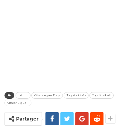
bénin
Gbadoegan Folly
Togofoot.info
Togofootball
vitalor Ligue 1
Partager