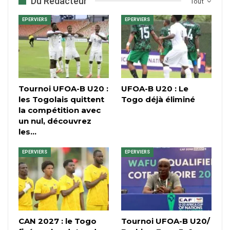
Du Rédacteur
Tout
EPERVIERS
EPERVIERS
Tournoi UFOA-B U20 :
UFOA-B U20 : Le
les Togolais quittent
Togo déjà éliminé
la compétition avec
un nul, découvrez
les…
EPERVIERS
EPERVIERS
CAN 2027 : le Togo
Tournoi UFOA-B U20/