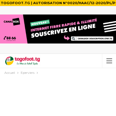
TOGOFOOT.TG | AUTORISATION N°0020/HAAC/12-2020/PL/P
Accueil
Eperviers