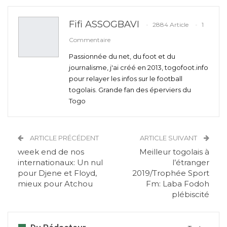
Fifi ASSOGBAVI
2884 Article
1
Commentaire
Passionnée du net, du foot et du
journalisme, j'ai créé en 2013, togofoot.info
pour relayer les infos sur le football
togolais. Grande fan des éperviers du
Togo
ARTICLE PRÉCÉDENT
ARTICLE SUIVANT
week end de nos
Meilleur togolais à
internationaux: Un nul
l’étranger
pour Djene et Floyd,
2019/Trophée Sport
mieux pour Atchou
Fm: Laba Fodoh
plébiscité