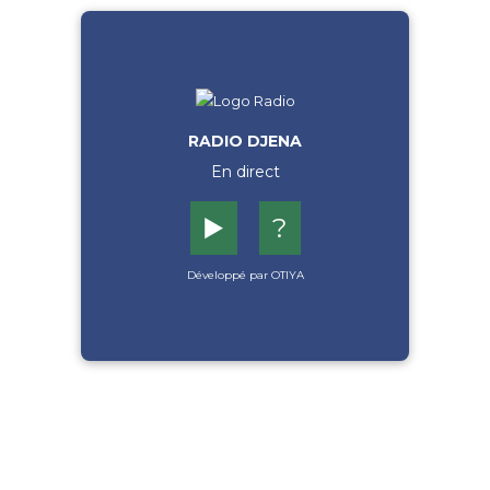
RADIO DJENA
En direct
▶️
?
Développé par OTIYA