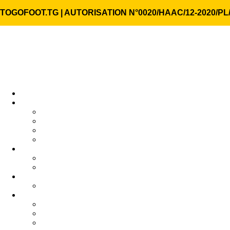
TOGOFOOT.TG | AUTORISATION N°0020/HAAC/12-2020/PL