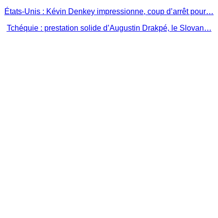
États-Unis : Kévin Denkey impressionne, coup d’arrêt pour…
Tchéquie : prestation solide d’Augustin Drakpé, le Slovan…