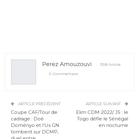
Perez Amouzouvi
1398 Article
0 Commentaire
ARTICLE PRÉCÉDENT
ARTICLE SUIVANT
Coupe CAF/Tour de
Elim CDM 2022/ J5 : le
cadrage : Doè
Togo défie le Sénégal
Doményo et l’Us GN
en nocturne
tombent sur DCMP,
duel entre