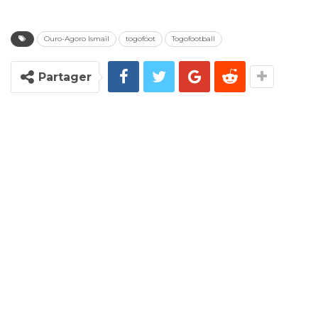
Ouro-Agoro Ismail
togofoot
Togofootball
Partager