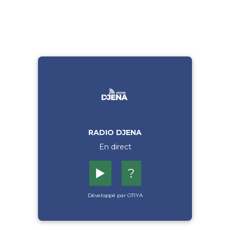
RADIO DJENA
En direct
▶️
?
Développé par OTIYA