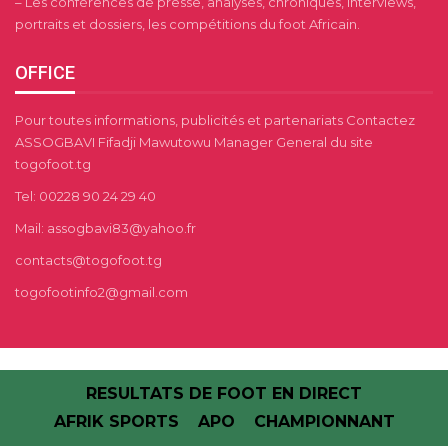
– Les conférences de presse, analyses, chroniques, interviews,
portraits et dossiers, les compétitions du foot Africain.
OFFICE
Pour toutes informations, publicités et partenariats Contactez
ASSOGBAVI Fifadji Mawutowu Manager General du site
togofoot.tg
Tel: 00228 90 24 29 40
Mail: assogbavi83@yahoo.fr
contacts@togofoot.tg
togofootinfo2@gmail.com
RESULTATS DE FOOT EN DIRECT
AFRIK SPORTS
APO
CHAMPIONNANT