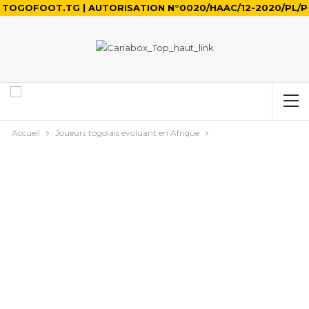
TOGOFOOT.TG | AUTORISATION N°0020/HAAC/12-2020/PL/P
Accueil
Joueurs togolais évoluant en Afrique