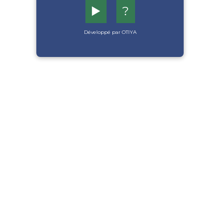
▶️
?
Développé par OTIYA