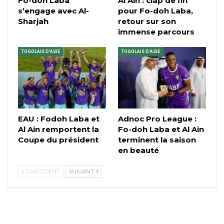
Fo-doh Laba
Al Ain : clap de fin
s’engage avec Al-
pour Fo-doh Laba,
Sharjah
retour sur son
immense parcours
TOGOLAIS D'ASIE
TOGOLAIS D'ASIE
EAU : Fodoh Laba et
Adnoc Pro League :
Al Ain remportent la
Fo-doh Laba et Al Ain
Coupe du président
terminent la saison
en beauté
PRÉCÉDENT
SUIVANT