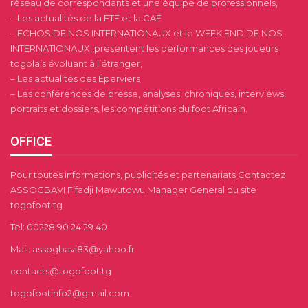
réseau de correspondants et une équipe de professionnels,
– Les actualités de la FTF et la CAF
– ECHOS DE NOS INTERNATIONAUX et le WEEK END DE NOS
INTERNATIONAUX, présentent les performances des joueurs
togolais évoluant à l’étranger,
– Les actualités des Éperviers
– Les conférences de presse, analyses, chroniques, interviews,
portraits et dossiers, les compétitions du foot Africain.
OFFICE
Pour toutes informations, publicités et partenariats Contactez
ASSOGBAVI Fifadji Mawutowu Manager General du site
togofoot.tg
Tel: 00228 90 24 29 40
Mail: assogbavi83@yahoo.fr
contacts@togofoot.tg
togofootinfo2@gmail.com