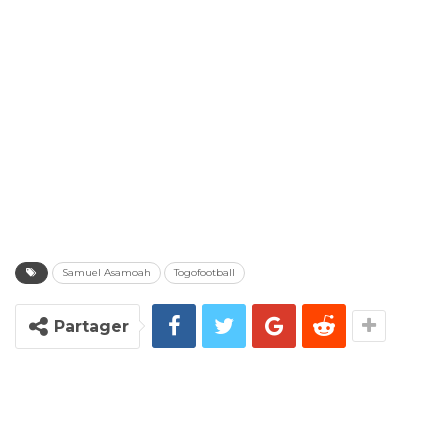
Samuel Asamoah
Togofootball
Partager