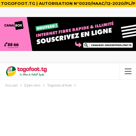
TOGOFOOT.TG | AUTORISATION N°0020/HAAC/12-2020/PL/P
Accueil
Eperviers
Togolais d'Asie