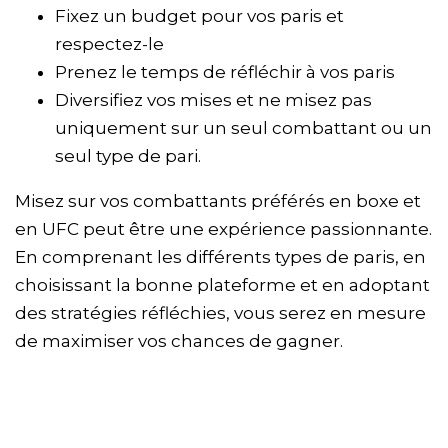
Fixez un budget pour vos paris et
respectez-le
Prenez le temps de réfléchir à vos paris
Diversifiez vos mises et ne misez pas
uniquement sur un seul combattant ou un
seul type de pari.
Misez sur vos combattants préférés en boxe et
en UFC peut être une expérience passionnante.
En comprenant les différents types de paris, en
choisissant la bonne plateforme et en adoptant
des stratégies réfléchies, vous serez en mesure
de maximiser vos chances de gagner.