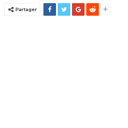
Partager