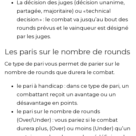
La décision des juges (décision unanime,
partagée, majoritaire) ou « technical
decision » : le combat va jusqu’au bout des
rounds prévus et le vainqueur est désigné
par les juges.
Les paris sur le nombre de rounds
Ce type de pari vous permet de parier sur le
nombre de rounds que durera le combat.
le pari à handicap : dans ce type de pari, un
combattant reçoit un avantage ou un
désavantage en points.
le pari sur le nombre de rounds
(Over/Under) : vous pariez si le combat
durera plus, (Over) ou moins (Under) qu’un