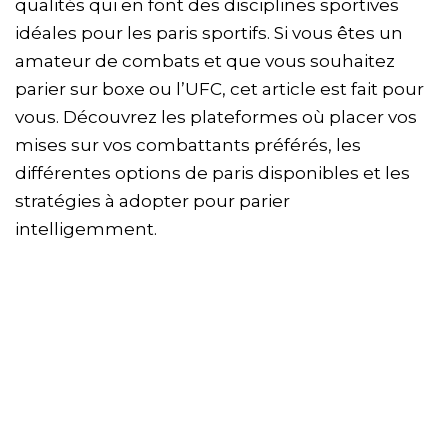
qualités qui en font des disciplines sportives
idéales pour les paris sportifs. Si vous êtes un
amateur de combats et que vous souhaitez
parier sur boxe ou l’UFC, cet article est fait pour
vous. Découvrez les plateformes où placer vos
mises sur vos combattants préférés, les
différentes options de paris disponibles et les
stratégies à adopter pour parier
intelligemment.