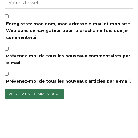
Enregistrez mon nom, mon adresse e-mail et mon site
Web dans ce navigateur pour la prochaine fois que je
commenterai.
Prévenez-moi de tous les nouveaux commentaires par
e-mail.
Prévenez-moi de tous les nouveaux articles par e-mail.