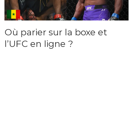
Où parier sur la boxe et
l’UFC en ligne ?