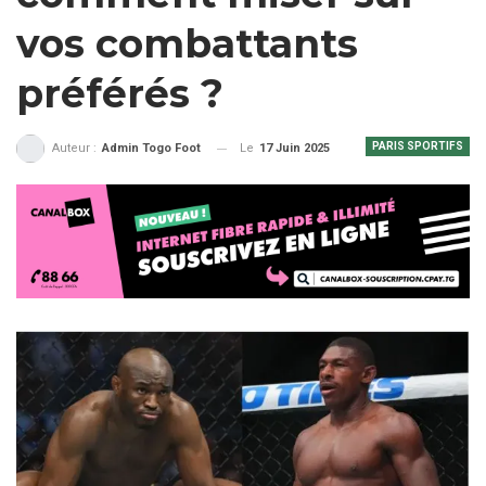
vos combattants
préférés ?
PARIS SPORTIFS
Le
17 Juin 2025
Auteur :
Admin Togo Foot