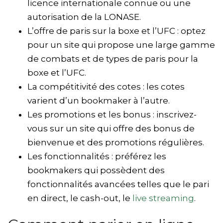
licence internationale connue ou une
autorisation de la LONASE.
L’offre de paris sur la boxe et l’UFC : optez
pour un site qui propose une large gamme
de combats et de types de paris pour la
boxe et l’UFC.
La compétitivité des cotes : les cotes
varient d’un bookmaker à l’autre.
Les promotions et les bonus : inscrivez-
vous sur un site qui offre des bonus de
bienvenue et des promotions régulières.
Les fonctionnalités : préférez les
bookmakers qui possèdent des
fonctionnalités avancées telles que le pari
en direct, le cash-out, le
live streaming
.