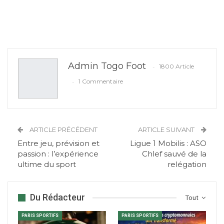
Admin Togo Foot
1800 Article
1 Commentaire
ARTICLE PRÉCÉDENT
ARTICLE SUIVANT
Entre jeu, prévision et
Ligue 1 Mobilis : ASO
passion : l’expérience
Chlef sauvé de la
ultime du sport
relégation
Du Rédacteur
Tout
PARIS SPORTIFS
PARIS SPORTIFS