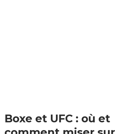
Boxe et UFC : où et
comment miser sur