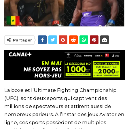
Partager
La boxe et l’Ultimate Fighting Championship
(UFC), sont deux sports qui captivent des
millions de spectateurs et attirent aussi de
nombreux parieurs. À l’instar des jeux Aviator en
ligne, ces sports possèdent de multiples