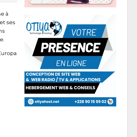
he à
et ses
ns
e.
 Europa