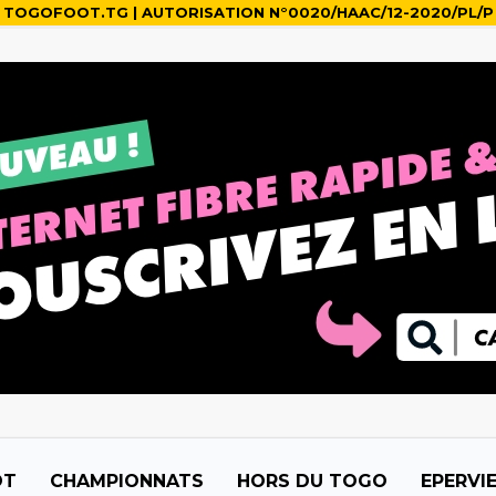
TOGOFOOT.TG | AUTORISATION N°0020/HAAC/12-2020/PL/P
OT
CHAMPIONNATS
HORS DU TOGO
EPERVI