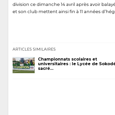
division ce dimanche 14 avril après avoir bala
et son club mettent ainsi fin à 11 années d’h
ARTICLES SIMILAIRES
Championnats scolaires et
universitaires : le Lycée de Sokod
sacré…