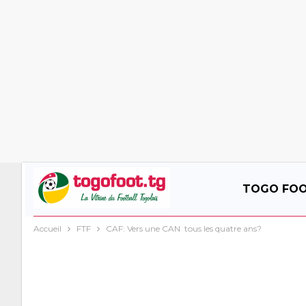
TOGO FO
Accueil
FTF
CAF: Vers une CAN tous les quatre ans?