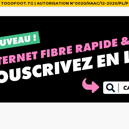
TOGOFOOT.TG | AUTORISATION N°0020/HAAC/12-2020/PL/P