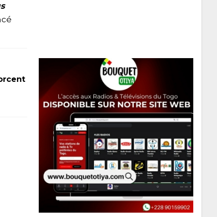
us
ncé
forcent