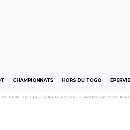
OT
CHAMPIONNATS
HORS DU TOGO
EPERVI
2017 : LA PRÉ LISTE DE CLAUDE LEROY SANS MLAPA MAIS AVEC DOUHADJ