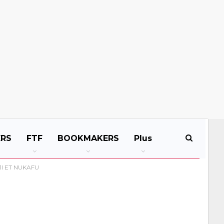
ERS
FTF
BOOKMAKERS
Plus
I ET NUKAFU