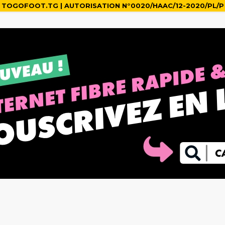
TOGOFOOT.TG | AUTORISATION N°0020/HAAC/12-2020/PL/P