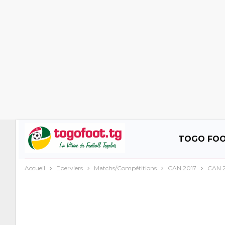
TOGO FO
Accueil
Eperviers
Matchs/Compétitions
CAN 2017
CAN 