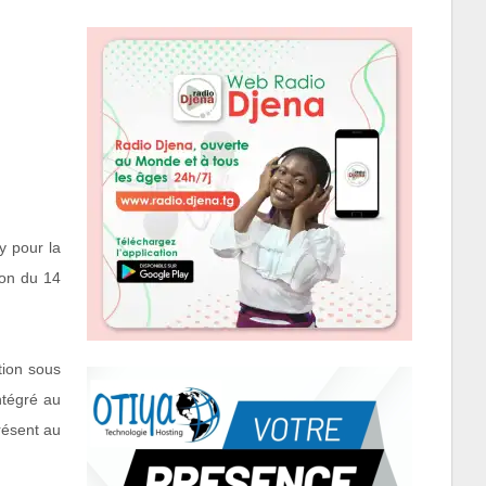
y pour la
bon du 14
tion sous
ntégré au
résent au