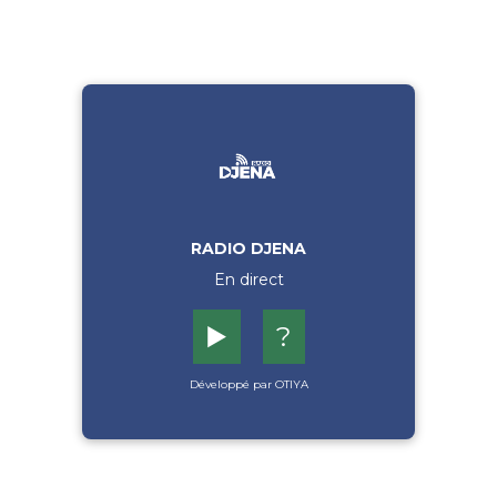
RADIO DJENA
En direct
▶️
?
Développé par OTIYA