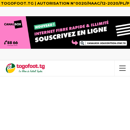
TOGOFOOT.TG | AUTORISATION N°0020/HAAC/12-2020/PL/P