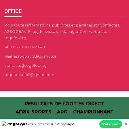
OFFICE
Pour toutes informations, publicités et partenariats Contactez
ASSOGBAVI Fifadji Mawutowu Manager General du site
togofoot.tg
Tel: 00228 90 24 29 40
Mail: assogbavi83@yahoo.fr
contacts@togofoot.tg
togofootinfo2@gmail.com
RESULTATS DE FOOT EN DIRECT
AFRIK SPORTS
APO
CHAMPIONNANT
×
TogoFoot
vous informe sur WhatsApp !
S’abonner
© 2013 - 2026 - TOGO FOOT | Football au Togo.Tous Droits Réservés