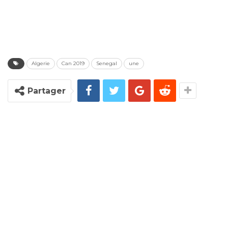
Algerie
Can 2019
Senegal
une
Partager