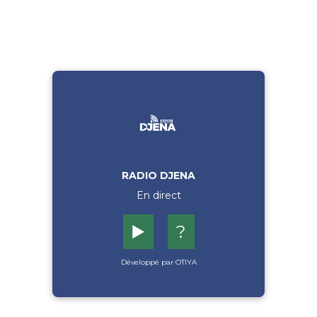
RADIO DJENA
En direct
▶️
?
Développé par OTIYA