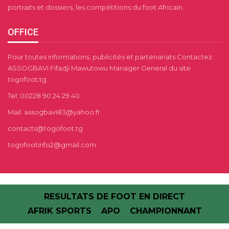
portraits et dossiers, les compétitions du foot Africain.
OFFICE
Pour toutes informations, publicités et partenariats Contactez
ASSOGBAVI Fifadji Mawutowu Manager General du site
togofoot.tg
Tel: 00228 90 24 29 40
Mail: assogbavi83@yahoo.fr
contacts@togofoot.tg
togofootinfo2@gmail.com
RESULTATS DE FOOT EN DIRECT
AFRIK SPORTS
APO
CHAMPIONNANT