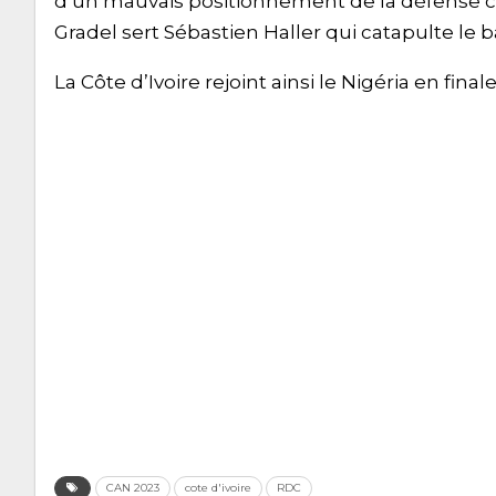
d’un mauvais positionnement de la défense con
Gradel sert Sébastien Haller qui catapulte le b
La Côte d’Ivoire rejoint ainsi le Nigéria en fina
CAN 2023
cote d'ivoire
RDC