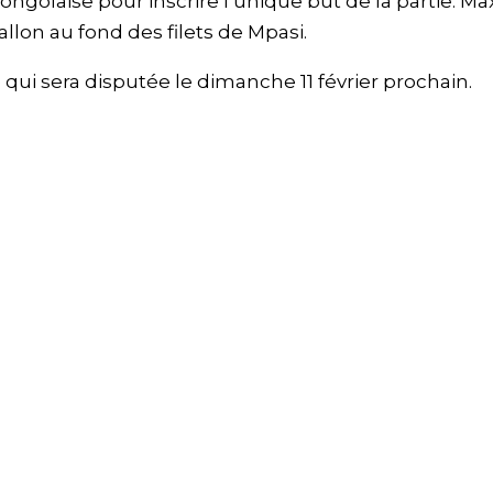
golaise pour inscrire l’unique but de la partie. Max
allon au fond des filets de Mpasi.
le qui sera disputée le dimanche 11 février prochain.