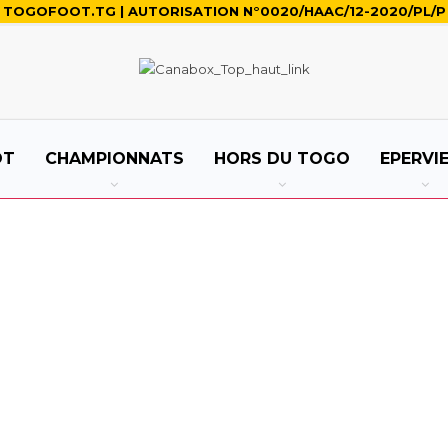
TOGOFOOT.TG | AUTORISATION N°0020/HAAC/12-2020/PL/P
OT
CHAMPIONNATS
HORS DU TOGO
EPERVI