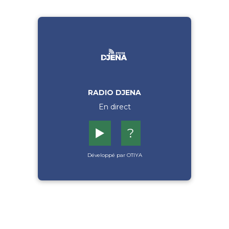
RADIO DJENA
En direct
▶️
?
Développé par OTIYA