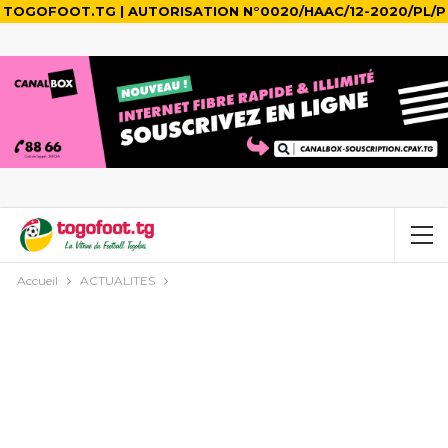
TOGOFOOT.TG | AUTORISATION N°0020/HAAC/12-2020/PL/P
Accueil
ACTUALITES