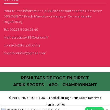
Pour toutes informations, publicités et partenariats Contactez
ASSOGBAVI Fifadji Mawutowu Manager General du site
togofoot.tg
Tel: 00228 90 24 29 40
Mail: assogbavi83@yahoo.fr
contacts@togofoot.tg
togofootinfo2@gmail.com
RESULTATS DE FOOT EN DIRECT
AFRIK SPORTS
APO
CHAMPIONNANT
© 2013 - 2026 - TOGO FOOT | Football au Togo.Tous Droits Réservés
Run by :
OTIYA