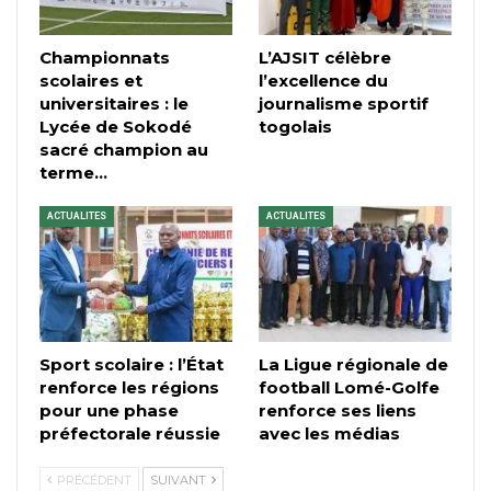
Championnats
L’AJSIT célèbre
scolaires et
l’excellence du
universitaires : le
journalisme sportif
Lycée de Sokodé
togolais
sacré champion au
terme…
ACTUALITES
ACTUALITES
Sport scolaire : l’État
La Ligue régionale de
renforce les régions
football Lomé-Golfe
pour une phase
renforce ses liens
préfectorale réussie
avec les médias
PRÉCÉDENT
SUIVANT