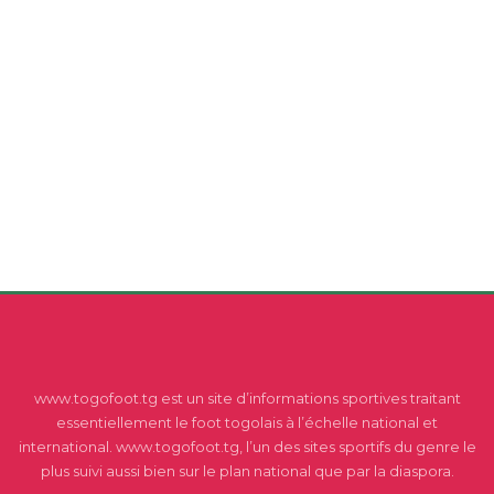
www.togofoot.tg est un site d’informations sportives traitant
essentiellement le foot togolais à l’échelle national et
international. www.togofoot.tg, l’un des sites sportifs du genre le
plus suivi aussi bien sur le plan national que par la diaspora.