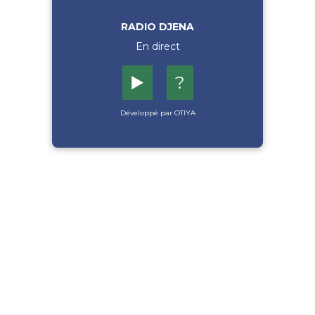
RADIO DJENA
En direct
▶️
?
Développé par OTIYA