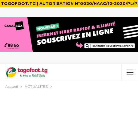
TOGOFOOT.TG | AUTORISATION N°0020/HAAC/12-2020/PL/P
Accueil
ACTUALITES