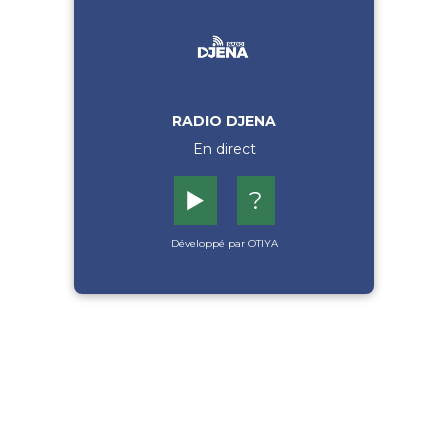
RADIO DJENA
En direct
▶️
?
Développé par OTIYA