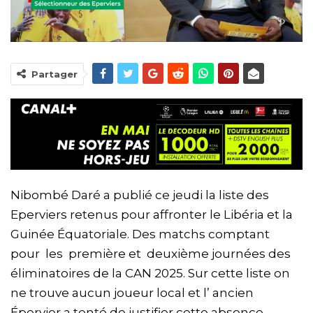
Partager
Nibombé Daré a publié ce jeudi la liste des
Eperviers retenus pour affronter le Libéria et la
Guinée Équatoriale. Des matchs comptant
pour les première et deuxième journées des
éliminatoires de la CAN 2025. Sur cette liste on
ne trouve aucun joueur local et l’ ancien
Épervier a tenté de justifier cette absence.