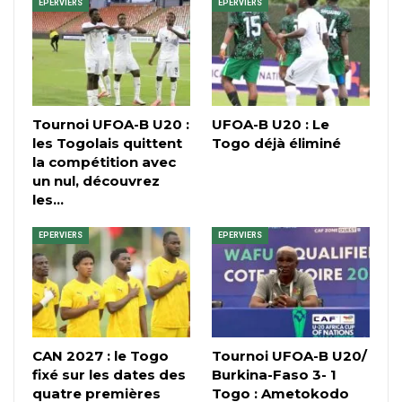
EPERVIERS
EPERVIERS
Tournoi UFOA-B U20 :
UFOA-B U20 : Le
les Togolais quittent
Togo déjà éliminé
la compétition avec
un nul, découvrez
les…
EPERVIERS
EPERVIERS
CAN 2027 : le Togo
Tournoi UFOA-B U20/
fixé sur les dates des
Burkina-Faso 3- 1
quatre premières
Togo : Ametokodo