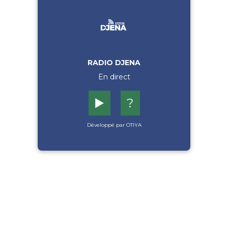
RADIO DJENA
En direct
▶️
?
Développé par OTIYA