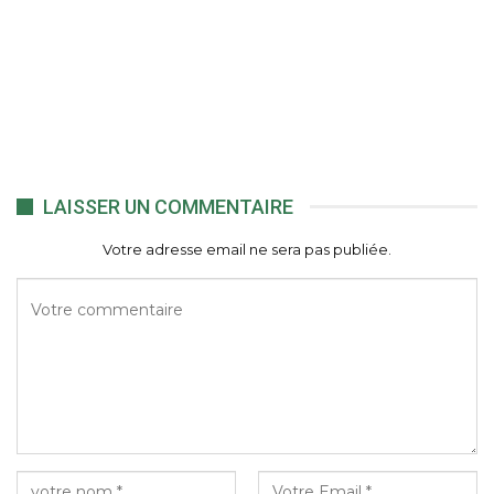
LAISSER UN COMMENTAIRE
Votre adresse email ne sera pas publiée.