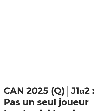
CAN 2025 (Q)│J1α2 :
Pas un seul joueur