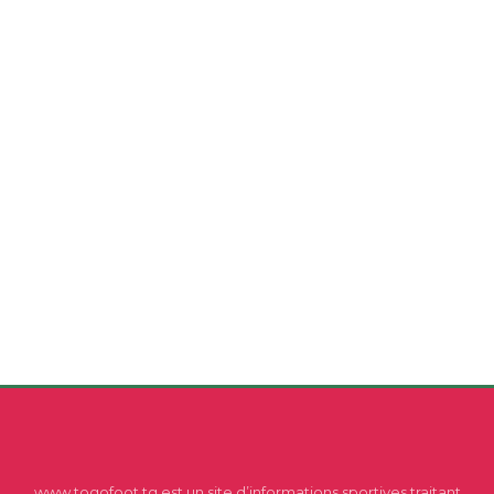
www.togofoot.tg est un site d’informations sportives traitant