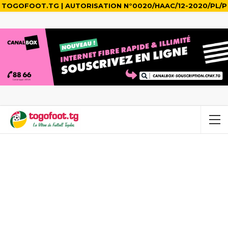
TOGOFOOT.TG | AUTORISATION N°0020/HAAC/12-2020/PL/P