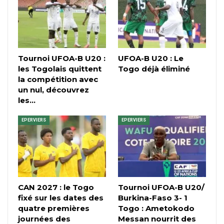
Tournoi UFOA-B U20 :
UFOA-B U20 : Le
les Togolais quittent
Togo déjà éliminé
la compétition avec
un nul, découvrez
les…
EPERVIERS
EPERVIERS
CAN 2027 : le Togo
Tournoi UFOA-B U20/
fixé sur les dates des
Burkina-Faso 3- 1
quatre premières
Togo : Ametokodo
journées des
Messan nourrit des