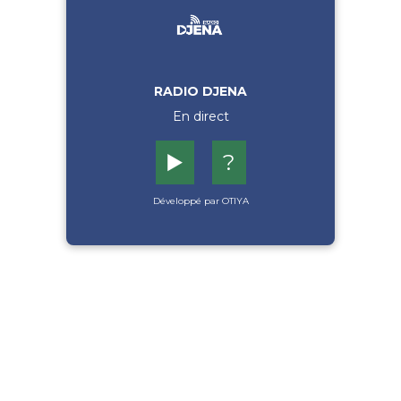
RADIO DJENA
En direct
▶️
?
Développé par OTIYA