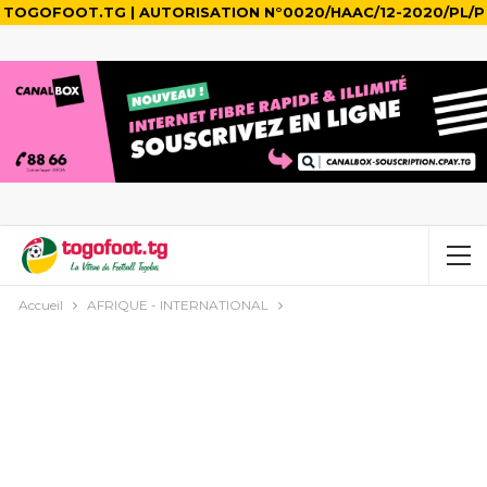
TOGOFOOT.TG | AUTORISATION N°0020/HAAC/12-2020/PL/P
Accueil
AFRIQUE - INTERNATIONAL