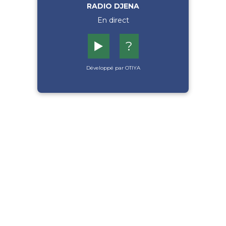
RADIO DJENA
En direct
▶️
?
Développé par OTIYA