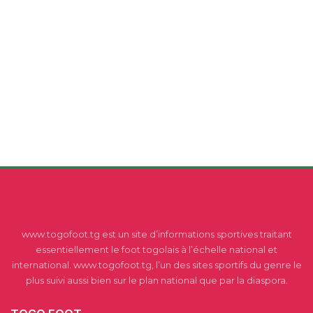
www.togofoot.tg est un site d’informations sportives traitant
essentiellement le foot togolais à l’échelle national et
international. www.togofoot.tg, l’un des sites sportifs du genre le
plus suivi aussi bien sur le plan national que par la diaspora.