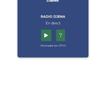
RADIO DJENA
En direct
▶️
?
Développé par OTIYA