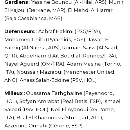
Gardiens
: Yassine Bounou (Al-Hilal, ARS), Munir
El Kajoui (Berkane, MAR), El Mehdi Al Harrar
(Raja Casablanca, MAR)
Défenseurs
: Achraf Hakimi (PSG/FRA),
Mohamed Chibi (Pyramids, EGY), Jawad El
Yamiq (Al Najma, ARS), Romain Saïss (Al-Saad,
QTR), Abdelhamid Aït Boudlal (Rennes/FRA),
Nayef Aguerd (OM/FRA), Adam Masina (Torino,
ITA), Noussair Mazraoui (Manchester United,
ANG), Anass Salah-Eddine (PSV, HOL)
Milieux
: Oussama Tarhghaline (Feyenoord,
HOL), Sofyan Amrabat (Real Betis, ESP), Ismael
Saibari (PSV, HOL), Neil El Ayanoui (AS Rome,
ITA), Bilal El Khannouss (Stuttgart, ALL),
Azzedine Ounahi (Gérone, ESP)