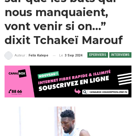
nous manquaient,
vont venir si on…”
dixit Tchakeï Marouf
EPERVIERS
INTERVIEWS
Le
3 Sep 2024
Auteur :
Felix Kalepe