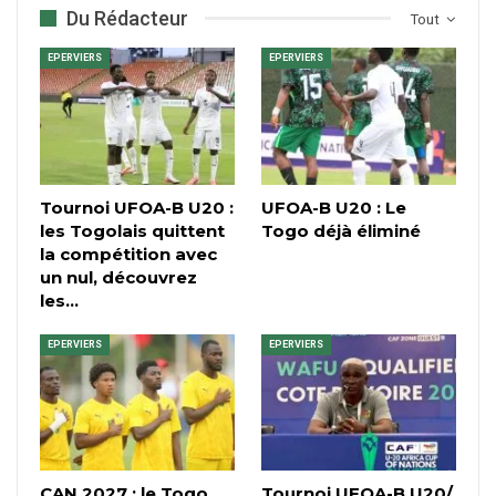
Du Rédacteur
Tout
EPERVIERS
EPERVIERS
Tournoi UFOA-B U20 :
UFOA-B U20 : Le
les Togolais quittent
Togo déjà éliminé
la compétition avec
un nul, découvrez
les…
EPERVIERS
EPERVIERS
CAN 2027 : le Togo
Tournoi UFOA-B U20/