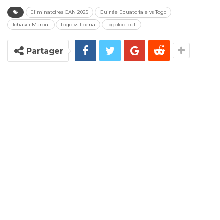
Eliminatoires CAN 2025
Guinée Equatoriale vs Togo
Tchakeï Marouf
togo vs libéria
Togofootball
Partager