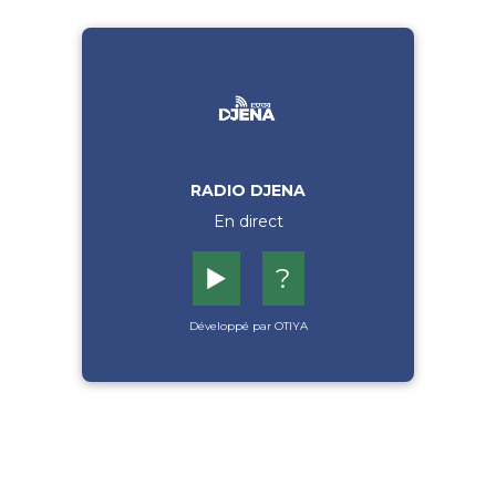
RADIO DJENA
En direct
▶️
?
Développé par OTIYA