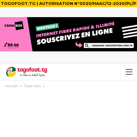
TOGOFOOT.TG | AUTORISATION N°0020/HAAC/12-2020/PL/P
Accueil
Eperviers