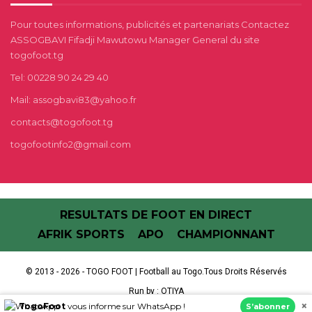
Pour toutes informations, publicités et partenariats Contactez
ASSOGBAVI Fifadji Mawutowu Manager General du site
togofoot.tg
Tel: 00228 90 24 29 40
Mail: assogbavi83@yahoo.fr
contacts@togofoot.tg
togofootinfo2@gmail.com
RESULTATS DE FOOT EN DIRECT
AFRIK SPORTS
APO
CHAMPIONNANT
© 2013 - 2026 - TOGO FOOT | Football au Togo.Tous Droits Réservés
Run by :
OTIYA
×
TogoFoot
vous informe sur WhatsApp !
S’abonner