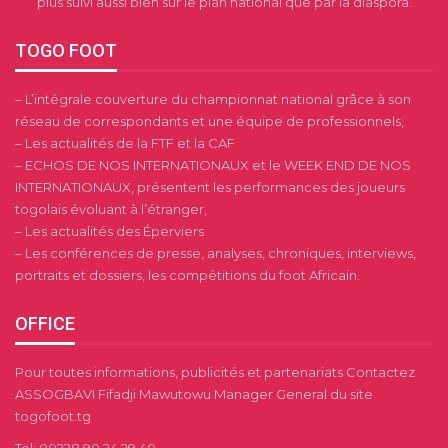
plus suivi aussi bien sur le plan national que par la diaspora.
TOGO FOOT
– L’intégrale couverture du championnat national grâce à son
réseau de correspondants et une équipe de professionnels,
– Les actualités de la FTF et la CAF
– ECHOS DE NOS INTERNATIONAUX et le WEEK END DE NOS
INTERNATIONAUX, présentent les performances des joueurs
togolais évoluant à l’étranger,
– Les actualités des Éperviers
– Les conférences de presse, analyses, chroniques, interviews,
portraits et dossiers, les compétitions du foot Africain.
OFFICE
Pour toutes informations, publicités et partenariats Contactez
ASSOGBAVI Fifadji Mawutowu Manager General du site
togofoot.tg
Tel: 00228 90 24 29 40