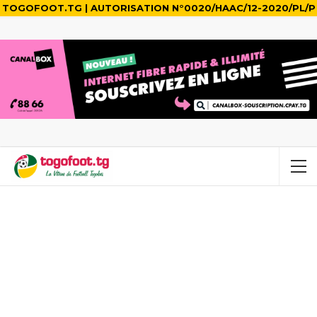
TOGOFOOT.TG | AUTORISATION N°0020/HAAC/12-2020/PL/P