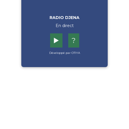
RADIO DJENA
En direct
▶️
?
Développé par OTIYA