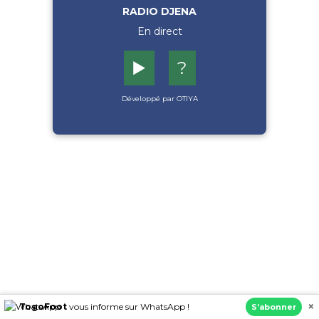
RADIO DJENA
En direct
▶️
?
Développé par OTIYA
×
TogoFoot
vous informe sur WhatsApp !
S’abonner