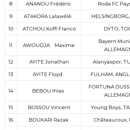
8
ANANOU Frédéric
Roda FC Pay
9
ATAKORA Lalawélé
HELSINGBORG,
10
ATCHOU Koffi Franco
DYTO, TO
Bayern Munic
11
AWOUDJA Maxime
ALLEMAG
12
AYITE Jonathan
Alanyaspor, T
13
AYITE Floyd
FULHAM, ANGL
FORTUNA DUSS
14
BEBOU Ihlas
ALLEMAG
15
BOSSOU Vincent
Young Boys, T
16
BOUKARI Razak
Châteauroux, 