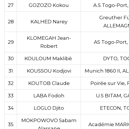
27
GOZOZO Kokou
A.S Togo-Port
Greuther Fü
28
KALHED Narey
ALLEMAG
KLOMEGAH Jean-
29
AS Togo-Port
Robert
30
KOULOUM Maklibè
DYTO, TO
31
KOUSSOU Kodjovi
Munich 1860 II, 
32
KOUTOB Claude
Poirée sur Vie
33
LABA Fodoh
U.S BITAM, 
34
LOGLO Djito
ETECON, T
MOKPOWOVO Sabam
35
Académie MARI
Alassane