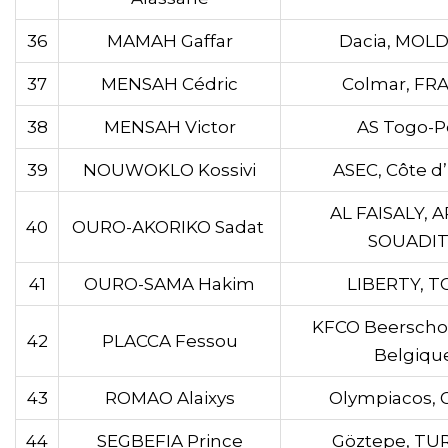
36
MAMAH Gaffar
Dacia, MOL
37
MENSAH Cédric
Colmar, FR
38
MENSAH Victor
AS Togo-P
39
NOUWOKLO Kossivi
ASEC, Côte d’
AL FAISALY, 
40
OURO-AKORIKO Sadat
SOUADIT
41
OURO-SAMA Hakim
LIBERTY, 
KFCO Beerschot 
42
PLACCA Fessou
Belgiqu
43
ROMAO Alaixys
Olympiacos,
44
SEGBEFIA Prince
Göztepe, TU