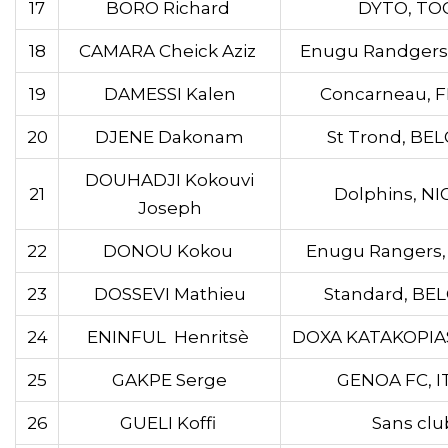
17
BORO Richard
DYTO, TO
18
CAMARA Cheick Aziz
Enugu Randgers
19
DAMESSI Kalen
Concarneau, 
20
DJENE Dakonam
St Trond, BE
DOUHADJI Kokouvi
21
Dolphins, NI
Joseph
22
DONOU Kokou
Enugu Rangers,
23
DOSSEVI Mathieu
Standard, BE
24
ENINFUL Henritsè
DOXA KATAKOPIA
25
GAKPE Serge
GENOA FC, I
26
GUELI Koffi
Sans clu