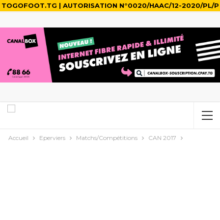
TOGOFOOT.TG | AUTORISATION N°0020/HAAC/12-2020/PL/P
Accueil
Eperviers
Matchs/Compétitions
CAN 2017