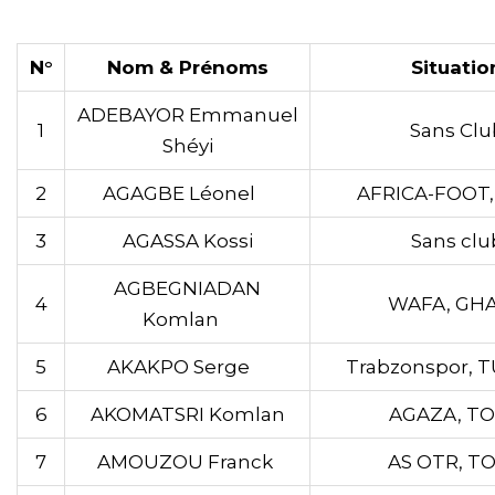
N°
Nom & Prénoms
Situatio
ADEBAYOR Emmanuel
1
Sans Clu
Shéyi
2
AGAGBE Léonel
AFRICA-FOOT
3
AGASSA Kossi
Sans clu
AGBEGNIADAN
4
WAFA, GH
Komlan
5
AKAKPO Serge
Trabzonspor, 
6
AKOMATSRI Komlan
AGAZA, T
7
AMOUZOU Franck
AS OTR, T