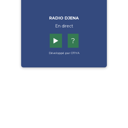
RADIO DJENA
En direct
▶️
?
Développé par OTIYA