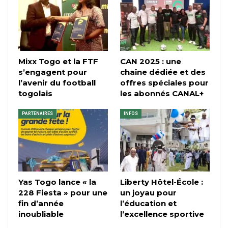
Mixx Togo et la FTF
CAN 2025 : une
s’engagent pour
chaîne dédiée et des
l’avenir du football
offres spéciales pour
togolais
les abonnés CANAL+
PARTENAIRES
INFOS
Yas Togo lance « la
Liberty Hôtel-École :
228 Fiesta » pour une
un joyau pour
fin d’année
l’éducation et
inoubliable
l’excellence sportive