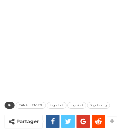
CANAL+ ENVOL
togo foot
togofoot
Togofoot.tg
Partager