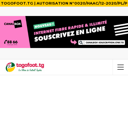
TOGOFOOT.TG | AUTORISATION N°0020/HAAC/12-2020/PL/P