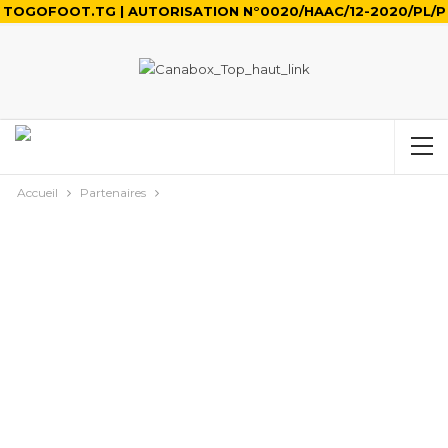
TOGOFOOT.TG | AUTORISATION N°0020/HAAC/12-2020/PL/P
Accueil
Partenaires