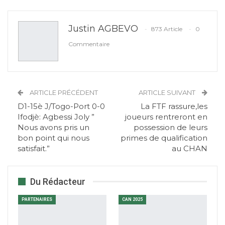
Justin AGBEVO
873 Article
0
Commentaire
ARTICLE PRÉCÉDENT
ARTICLE SUIVANT
D1-15è J/Togo-Port 0-0
La FTF rassure,les
Ifodjè: Agbessi Joly ”
joueurs rentreront en
Nous avons pris un
possession de leurs
bon point qui nous
primes de qualification
satisfait.”
au CHAN
Du Rédacteur
PARTENAIRES
CAN 2025